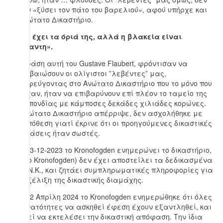
είχαν «ξύσει τον πάτο του βαρελιού», αφού υπήρχε και
το Ανώτατο Δικαστήριο.
«Η γη έχει τα όριά της, αλλά η βλακεία είναι
απέραντη».
Τη φράση αυτή του Gustave Flaubert‎‎, φρόντισαν να
επιβεβαιώσουν οι ολίγιστοι ”λεβέντες” μας,
προσφεύγοντας στο Ανώτατο Δικαστήριο που το μόνο που
πέτυχαν, ήταν να επιβαρύνουν επί πλέον το ταμείο της
Ομοσπονδίας με κάμποσες δεκάδες χιλιάδες κορώνες.
Το Ανώτατο Δικαστήριο απέρριψε, δεν ασχολήθηκε με
την υπόθεση γιατί έκρινε ότι οι προηγούμενες δικαστικές
αποφάσεις ήταν σωστές.
Στις 13-12-2023 το Kronofogden ενημερώνει το δικαστήριο,
ότι (το Kronofogden) δεν έχει αποστείλει τα δεδικασμένα
στον Ν.Κ., και ζητάει συμπληρωματικές πληροφορίες για
την εξέλιξη της δικαστικής διαμάχης.
Στις 22 Απρίλη 2024 το Kronofogden ενημερώθηκε ότι όλες
οι δυνατότητες να ασκηθεί έφεση έχουν εξαντληθεί, και
μπορεί να εκτελέσει την δικαστική απόφαση. Την ίδια