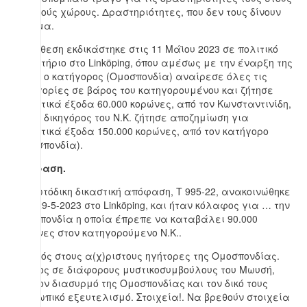
μαζικούς χώρους. Δραστηριότητες, που δεν τους δίνουν
εύσημα.
Η υπόθεση εκδικάστηκε στις 11 Μάϊου 2023 σε πολιτικό
δικαστήριο στο Linköping, όπου αμέσως με την έναρξη της
δίκης, ο κατήγορος (Ομοσπονδία) αναίρεσε όλες τις
κατηγορίες σε βάρος του κατηγορουμένου και ζήτησε
δικαστικά έξοδα 60.000 κορώνες, από τον Κωνσταντινίδη,
ενώ η δικηγόρος του Ν.Κ. ζήτησε αποζημίωση για
δικαστικά έξοδα 150.000 κορώνες, από τον κατήγορο
(Ομοσπονδία).
Απόφαση.
Η πρωτόδικη δικαστική απόφαση, Τ 995-22, ανακοινώθηκε
στις 29-5-2023 στο Linköping, και ήταν κόλαφος για … την
Ομοσπονδία η οποία έπρεπε να καταβάλει 90.000
κορώνες στον κατηγορούμενο Ν.Κ..
Πανικός στους α(χ)ριστους ηγήτορες της Ομοσπονδίας.
Τρόμος σε διάφορους μυστικοσυμβούλους του Μωυσή,
για τον διασυρμό της Ομοσπονδίας και τον δικό τους
προσωπικό εξευτελισμό. Στοιχεία!. Να βρεθούν στοιχεία