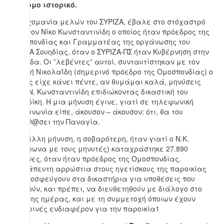
Σύντομο ιστορικό.
Η αρχομανία μελών του ΣΥΡΙΖΑ, έβαλε στο στόχαστρό
τους τον Νίκο Κωνσταντινίδη ο οποίος ήταν πρόεδρος της
Ομοσπονδίας και Γραμματέας της οργάνωσης του
ΣΥΡΙΖΑ Σουηδίας, όταν ο ΣΥΡΙΖΑ-ΠΣ ήταν Κυβέρνηση στην
Ελλάδα. Οι ”λεβέντες” αυτοί, συνταυτίστηκαν με τον
Μωυσή Νικολαΐδη (σημερινό πρόεδρο της Ομοσπονδίας) ο
οποίος είχε κάνει πέντε, αν θυμάμαι καλά, μηνύσεις
στον Ν. Κωνσταντινίδη επιδιώκοντας δικαστική του
καταδίκη. Η μια μήνυση έγινε, γιατί σε τηλεφωνική
επικοινωνία είπε, άκουσον – άκουσον: ότι, θα του
γαμ@@σει την Παναγία.
Μια άλλη μήνυση, η σοβαρότερη, ήταν γιατί ο Ν.Κ.
(σύμφωνα με τους μηνυτές) καταχράστηκε 27.890
κορώνες, όταν ήταν πρόεδρος της Ομοσπονδίας.
Αθεράπευτη αρρώστια στους ηγετίσκους της παροικίας
να προσφεύγουν στα δικαστήρια για υποθέσεις που
μπορούν, και πρέπει, να διευθετηθούν με διάλογο στο
φως της ημέρας, και με τη συμμετοχή όποιων έχουν
ειλικρινές ενδιαφέρον για την παροικία1