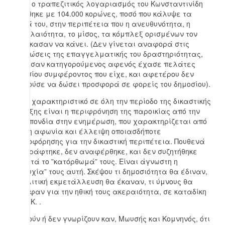
μέρα ο τραπεζιτικός λογαριασμός του Κωνσταντινίδη
αυξήθηκε με 104.000 κορώνες, ποσό που κάλυψε τα
έξοδά του, στην περιπέτεια που η ανευθυνότητα, η
επιπολαιότητα, το μίσος, τα κόμπλεξ ορισμένων τον
ανάγκασαν να κάνει. (Δεν γίνεται αναφορά στις
επιπτώσεις της επαγγελματικής του δραστηριότητας,
γιατί σαν κατηγορούμενος αφενός έχασε πελάτες
δημοσίου συμφέροντος που είχε, και αφετέρου δεν
μπορούσε να δώσει προσφορά σε φορείς του δημοσίου).
Κύριο χαρακτηριστικό σε όλη την περίοδο της δικαστικής
διένεξης είναι η περιφρόνηση της παροικίας από την
Ομοσπονδία στην ενημέρωση, που χαρακτηρίζεται από
πλήρη αφωνία και έλλειψη οποιασδήποτε
πληροφόρησης για την δικαστική περιπέτεια. Πουθενά
δεν γράφτηκε, δεν αναφέρθηκε, και δεν συζητήθηκε
ανοιχτά το ”κατόρθωμά” τους. Είναι άγνωστη η
”επιτυχία” τους αυτή. Σκέψου τι δημοσιότητα θα έδιναν,
τι πολιτική εκμετάλλευση θα έκαναν, τι ύμνους θα
έγραφαν για την ηθική τους ακεραιότητα, σε καταδίκη
του Ν.Κ. .
Ξεχνούν ή δεν γνωρίζουν καν, Μωυσής και Κομνηνός, ότι