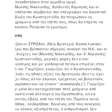
λογοδοτήσουν στην αρμόδια αρχή.
Μωυσής Νικολαϊδης, Χαϊδευτός Κομνηνός και οι
υπόλοιποι σύμβουλοι που υπέγραψαν την δικαστική
δίωξη του Κωνσταντινίδη, θα πληρώσουν τα
χρήματα από την τσέπη τους, όπως θα έπρεπε να
κάνουν; Ρητορικό το ερώτημα.
Η ντροπή.
Γνωρίζουν οι ΣΥΡΙΖΑίοι, (Νέα Αριστερά, Κασσελακικοί,
δεν ξέρω που βρίσκονται σήμερα), κυνηγοί του Ν.Κ., και οι
κύριοι διώχτες του (Μωυσής Νικολαΐδης, και Χ. Κομνηνός)
ότι ο Κωνσταντινίδης, μερικές φορές δεν είναι
συνεργάσιμος και με γαϊδουρινό πείσμα επιμένει στην
άποψή του. Γνωρίζουν, γνώριζαν, ότι ο Κωνσταντινίδης
κουβαλάει τις ηθικές αξίες της Αριστεράς (δεν τις έχει
πετάξει όπως άλλοι έκαναν, τρέχοντας να βολευτούν,
να κονομήσουν και να γίνουν ” νοικοκύρηδες”). Γνώριζαν
ότι, όχι μόνο δεν καταχράστηκε ποτέ χρήματα από
μεταναστευτικό σύλλογο ή την Ομοσπονδία, αλλά
απεναντίας έβαζε από την τσέπη του. Παρόλα αυτά,
κυνηγήθηκε, λοιδορήθηκε. Κανένας από τους κυνηγούς
του, για λόγους αξιοπρέπειας, ή ανθρωπισμού, δεν