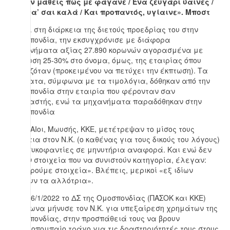
«Κι αν μάθεις πως με φάγανε / Ένα ζευγάρι ύαινες /
Εσύ να’ σαι καλά / Και προπαντός, υγίαινε». Μποστ
Ο Ν.Κ. στη διάρκεια της διετούς προεδρίας του στην
Ομοσπονδία, την εκσυγχρόνισε με διάφορα
μηχανήματα αξίας 27.890 κορωνών αγορασμένα με
έκπτωση 25-30% στο όνομα, όμως, της εταιρίας όπου
εργαζόταν (προκειμένου να πετύχει την έκπτωση). Τα
χρήματα, σύμφωνα με τα τιμολόγια, δόθηκαν από την
Ομοσπονδία στην εταιρία που φέρονταν σαν
αγοραστής, ενώ τα μηχανήματα παραδόθηκαν στην
Ομοσπονδία
ΣΥΡΙΖΑΙοι, Μωυσής, ΚΚΕ, μετέτρεψαν το μίσος τους
ενάντια στον Ν.Κ. (ο καθένας για τους δικούς του λόγους)
από συκοφαντίες σε μηνυτήρια αναφορά. Και ενώ δεν
είχαν στοιχεία που να συνιστούν κατηγορία, έλεγαν:
«θα βρούμε στοιχεία». Βλέπεις, μερικοί «εξ ιδίων
κρίνουν τα αλλότρια».
Στις 16/1/2022 το ΔΣ της Ομοσπονδίας (ΠΑΣΟΚ και ΚΚΕ)
ομόφωνα μήνυσε τον Ν.Κ. για υπεξαίρεση χρημάτων της
Ομοσπονδίας, στην προσπάθειά τους να βρουν
αποδιοπομπαίο τράγο για τις δραστηριότητές τους στους