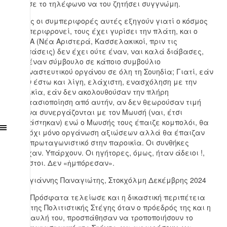
σήκωσε το τηλέφωνο να του ζητήσει συγγνώμη.
Μήπως οι συμπεριφορές αυτές εξηγούν γιατί ο κόσμος
τους περιφρονεί, τους έχει γυρίσει την πλάτη, και ο
ΣΥΡΙΖΑ (Νέα Αριστερά, Κασσελακικοί, πριν τις
διασπάσεις) δεν έχει ούτε έναν, ναι καλά διάβασες,
ούτε έναν σύμβουλο σε κάποιο συμβούλιο
μεταναστευτικού οργάνου σε όλη τη Σουηδία; Γιατί, εάν
είχαν έστω και λίγη, ελάχιστη, ενασχόληση με την
παροικία, εάν δεν ακολουθούσαν την πλήρη
αποστασιοποίηση από αυτήν, αν δεν θεωρούσαν τιμή
τους να συνεργάζονται με τον Μωυσή (ναι, έτσι
εκφράστηκαν) ενώ ο Μωυσής τους έπαιζε κομπολόι, θα
Off Canvas
ήταν όχι μόνο οργάνωση αξιώσεων αλλά θα έπαιζαν
ρόλο πρωταγωνιστικό στην παροικία. Οι συνθήκες
υπήρχαν. Υπάρχουν. Οι ηγήτορες, όμως, ήταν άδειοι !,
ολίγιστοι. Δεν «ἠμπόρεσαν».
Καλογιάννης Παναγιώτης, Στοκχόλμη Δεκέμβρης 2024
Πρόσφατα τελείωσε και η δικαστική περιπέτεια
της Πολιτιστικής Στέγης όταν ο πρόεδρός της και η
αυλή του, προσπάθησαν να τροποποιήσουν το