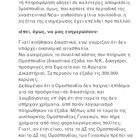
η σωστή πληροφόρηση οδηγεί σε καλύτερες αποφάσεις.
Στην Ομοσπονδία, όμως, που κάποτε στο περιοδικό της
«Μεταναστευτικά Νέα» ανθούσαν χίλια λουλούδια, η
μεγάλη ήττα της ενημέρωσης έχει επέλθει προ πολλού.
Θα πρέπει, όμως, να μας ενημερώσουν:
Γιατί κινήθηκαν δικαστικά, ενώ γνώριζαν ότι δεν
υπάρχει οικονομική ατασθαλία.
Να αναφέρουν, το συνολικό κόστος που πλήρωσε η
Ομοσπονδία (δικαστικά έξοδα του Ν.Κ., δικηγόροι,
προσφυγές στο Εφετείο και το Ανώτατο
Δικαστήριο). Ξεπερνούν τα έξοδα τις 300.000
κορώνες;
Δεδομένου ότι η Ομοσπονδία δεν παίρνει επίδομα
για να προσφεύγει σε δικαστήρια, και
λαμβάνοντας υπ’ όψη ότι στο ταμείο της δεν
υπήρχαν χρήματα, από ποιόν λογαριασμό
πληρώθηκαν τα έξοδα; Μήπως από το ταμείο της
ανύπαρκτης Ομοσπονδίας Γυναικών, που πήρε
χρήματα από τους φορολογούμενους πολίτες;
Γιατί, αν έτσι είναι, τότε το ΔΣ της Ομοσπονδίας
και το ΔΣ της Ομοσπονδίας των Γυναικών πρέπει να