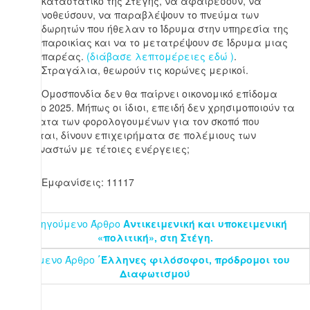
καταστατικό της Στέγης, να αφαιρέσουν, να
νοθεύσουν, να παραβλέψουν το πνεύμα των
δωρητών που ήθελαν το Ίδρυμα στην υπηρεσία της
παροικίας και να το μετατρέψουν σε Ίδρυμα μιας
παρέας.
(διάβασε λεπτομέρειες εδώ )
.
Στραγάλια, θεωρούν τις κορώνες μερικοί.
ΥΓ: Η Ομοσπονδία δεν θα παίρνει οικονομικό επίδομα
από το 2025. Μήπως οι ίδιοι, επειδή δεν χρησιμοποιούν τα
χρήματα των φορολογουμένων για τον σκοπό που
δίνονται, δίνουν επιχειρήματα σε πολέμιους των
μεταναστών με τέτοιες ενέργειες;
Εμφανίσεις: 11117
Προηγούμενο Άρθρο
Αντικειμενική και υποκειμενική
«πολιτική», στη Στέγη.
Επόμενο Άρθρο
΄Έλληνες φιλόσοφοι, πρόδρομοι του
Διαφωτισμού