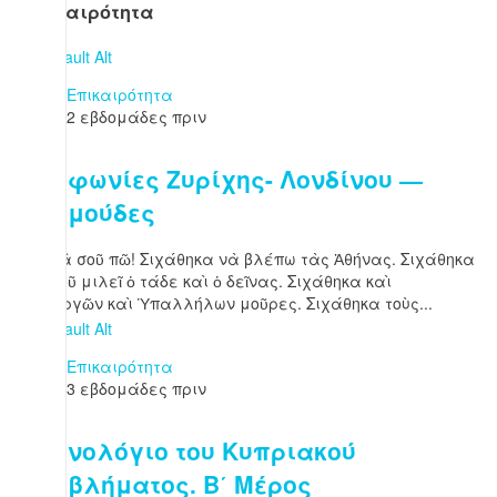
Επικαιρότητα
Επικαιρότητα
2 εβδομάδες πριν
Συμφωνίες Ζυρίχης- Λονδίνου —
Βερμούδες
«Τί νὰ σοῦ πῶ! Σιχάθηκα νὰ βλέπω τὰς Ἀθήνας. Σιχάθηκα
νὰ μοῦ μιλεῖ ὁ τάδε καὶ ὁ δεῖνας. Σιχάθηκα καὶ
Ὑπουργῶν καὶ Ὑπαλλήλων μοῦρες. Σιχάθηκα τοὺς...
Επικαιρότητα
3 εβδομάδες πριν
Χρονολόγιο του Κυπριακού
Προβλήματος. Β΄ Μέρος