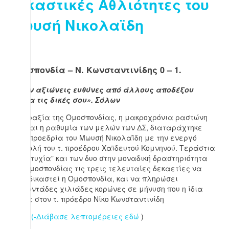
Δικαστικές Αθλιότητες του
Μωυσή Νικολαϊδη
Ομοσπονδία – Ν. Κωνσταντινίδης 0 – 1.
«Όταν αξιώνεις ευθύνες από άλλους αποδέξου
πρώτα τις δικές σου». Σόλων
Η απραξία της Ομοσπονδίας, η μακροχρόνια ραστώνη
της, και η ραθυμία των μελών των ΔΣ, διαταράχτηκε
στην προεδρία του Μωυσή Νικολαΐδη με την ενεργό
συμβολή του τ. προέδρου Χαϊδευτού Κομνηνού. Τεράστια
η ”επιτυχία” και των δυο στην μοναδική δραστηριότητα
της Ομοσπονδίας τις τρεις τελευταίες δεκαετίες να
καταδικαστεί η Ομοσπονδία, και να πληρώσει
εκατοντάδες χιλιάδες κορώνες σε μήνυση που η ίδια
έκανε στον τ. πρόεδρο Νίκο Κωνσταντινίδη
(Ν.Κ). (-Διάβασε λεπτομέρειες εδώ
)