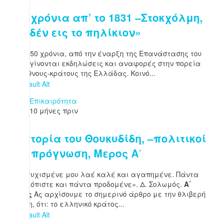
200 χρόνια απ’ το 1831 –Στοκχόλμη,
«μηδέν εις το πηλίκιον»
Κάθε 50 χρόνια, από την έναρξη της Επανάστασης του
1821, γίνονται εκδηλώσεις και αναφορές στην πορεία
του έθνους-κράτους της Ελλάδας. Κοινό...
Επικαιρότητα
10 μήνες πριν
Η Ιστορία του Θουκυδίδη, –πολιτικοί
και πρόγνωση, Μερος Α΄
«Δυστυχισμένε μου λαέ καλέ και αγαπημένε. Πάντα
ευκολόπιστε και πάντα προδομένε». Δ. Σολωμός.
Α΄
μέρος
Ας αρχίσουμε το σημερινό άρθρο με την θλιβερή
άποψη, ότι: το ελληνικό κράτος...