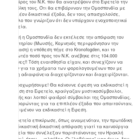
εις βάρος του Ν.Κ. που θα ανατρέψουν στο Εφετείο την
καταδίκη τους. Ότι θα επιβάρυναν την Ομοσπονδία με
επιπλέον δικαστικά έξοδα, δεν τους απασχολούσε,
παρόλο που γνώριζαν ότι δεν υπάρχουν ενοχοποιητικά
στοιχεία.
Επειδή η Ομοσπονδία δεν εκτέλεσε την απόφαση του
δικαστηρίου (Μωυσής, Κομνηνός περιφρόνησαν την
απόφαση) η υπόθεση πήγε στο Kronofogden, και το
πληρωτέο ποσό προς τον Ν.Κ. ανέβηκε στις 104.000
κορώνες!! Τόση ευαισθησία είχαν, και συνεχίζουν να
έχουν για τα χρήματα των φορολογουμένων που με
πλήρη αδιαφάνεια διαχειρίζονταν και διαχειρίζονται.
Θα προχωρήσουμε! Θα κάνουνε έφεση να εκδικαστεί η
υπόθεση στο Εφετείο, κραύγαζαν μυστικοσύμβουλοι,
Μωυσής και λοιποί φαιδροί σύμβουλοι της Ομοσπονδίας.
Αδιαφορώντας για τα επιπλέον έξοδα που απαιτούνταν,
προκειμένου να εκδικαστεί η Έφεση.
Το Εφετείο επικύρωσε, όπως αναμενόταν, την πρωτόδικη
καταδικαστική δικαστική απόφαση γιατί τα καινούργια
στοιχεία που συνέλεξαν παριστάνοντας τον Ηρακλή
Πουαρώ, ήταν … φλούδες. Οι ”λεβέντες” μας όμως, δεν