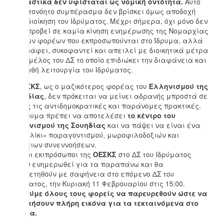
ουσιαστικά δεν υφίσταται ως νομική οντότητα.
Αυτό
το αυτονόητο συμπέρασμα δεν βρίσκει όμως αποδοχή
στην διοίκηση του Ιδρύματος. Μέχρι σήμερα, όχι μόνο δεν
έχει προβεί σε καμία κίνηση ενημέρωσης της Νομαρχίας
και των φορέων που εκπροσωπούνται στο Ίδρυμα, αλλά
διαγράφει, συκοφαντεί και απειλεί με διοικητικά μέτρα
κάθε μέλος του ΔΣ το οποίο επιδιώκει την διαφάνεια και
την ορθή λειτουργία του Ιδρύματος.
Η
ΟΕΣΚΣ
, ως ο μαζικότερος φορέας του
Ελληνισμού της
Σουηδίας
, δεν πρόκειται να μείνει αδρανής μπροστά σε
αυτές τις αντιδημοκρατικές και παράνομες πρακτικές.
Το Ίδρυμα πρέπει να αποτελέσει
το κέντρο του
Ελληνισμού της Σουηδίας
και να πάψει να είναι ένα
«τσιφλίκι» παραγοντισμού, μωροφιλοδοξιών και
υπόγειων συνεννοήσεων.
Ήδη, οι εκιπρόσωποι της
ΟΕΣΚΣ
στο ΔΣ του Ιδρύματος
έχουν ενημερωθεί για τα παραπάνω και θα
τοποθετηθούν με σαφήνεια στο επόμενο ΔΣ του
Ιδρύματος, την Κυριακή 11 Φεβρουαρίου στις 15:00.
Καλούμε όλους τους φορείς να παρευρεθούν ώστε να
αποκτήσουν πλήρη εικόνα για τα τεκταινόμενα στο
Ίδρυμα.