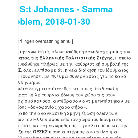
Ny S:t Johannes - Samma
problem, 2018-01-30
[ Tyvärr! ingen översättning ännu ]
Μετά την γνωστή σε όλους υπόθεση κακοδιαχείρισης του
Ιδρύματος
της
Ελληνικής Πολιτιστικής Στέγης
, η οποία
διαλευκάνθηκε πλήρως με την καθοριστική συμβολή της
ΟΕΣΚΣ
, όλοι ελπίσαμε ότι η νέα διοίκηση του Ιδρύματος
θα λειτουργήσει με πνεύμα συνεργασίας για το καλό
του ελληνισμού.
Τα πρώτα δείγματα ήταν θετικά, όμως σταδιακά η
δημοκρατική λειτουργία έδωσε τον χώρο της στον
αυταρχισμό και όσοι αντέδρασαν αντιμετωπίστηκαν με
μεθόδους «δολοφονίας χαρακτήρα».
Πέρα από την αναγκαστική 2μηνη έξωση όλων των
φορέων του Ελληνισμού από τον χώρο του Ιδρύματος
(2016) ώστε να παραχωρηθεί σε ... ριάλιτι σόου και την
εκδίωξη της
ΟΕΣΚΣ
η οποία στέρησε από το Ίδρυμα
100.000 κορώνες ετησίως, το σημαντικότερο γεγονός