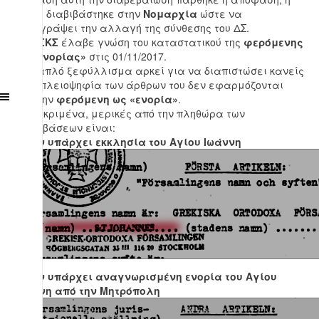
οποία διαβιβάστηκε στην
Νομαρχία
ώστε να
καταγράψει την αλλαγή της σύνθεσης του ΔΣ.
Η
ΟΕΣΚΣ
έλαβε γνώση του καταστατικού της
φερόμενης
ως «ενορίας»
στις 01/11/2017.
Ένα απλό ξεφύλλισμα αρκεί για να διαπιστώσει κανείς
ότι η πλειοψηφία των άρθρων του δεν εφαρμόζονται
Off Canvas
από την
φερόμενη ως «ενορία»
.
Συγκεκριμένα, μερικές από την πληθώρα των
παραβάσεων είναι:
1. Δεν υπάρχει εκκλησία του Αγίου Ιωάννη
2. Δεν υπάρχει αναγνωρισμένη ενορία του Αγίου
Ιωάννη από την Μητρόπολη