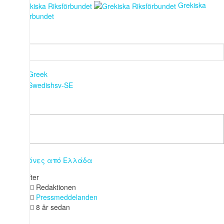
Grekiska
Riksförbundet
Sök ...
Uppgifter
Redaktionen
Pressmeddelanden
8 år sedan