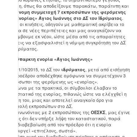
είναι η, όπως θα αποδείξουμε παρακάτω, παράτυπη και
παράνομη συμμετοχή 7 εκπροσώπων της φερόμενης
ως «Ενορίας» Άγιος Ιωάννης στο ΔΣ του Ιδρύματος
.
Αυτές οι κινήσεις, οδηγούν με μαθηματική ακρίβεια το
Ίδρυμα σε νέες περιπέτειες και μας αναγκάζουν να
παρέμβουμε εκ νέου, ώστε μέσα από τις απαραίτητες
κινήσεις να εξασφαλιστεί η νόμιμη συγκρότηση του ΔΣ
του Ιδρύματος.
Η ανύπαρκτη ενορία «Άγιος Ιωάννης»
Στις 11/10/2015, το ΔΣ του
ιδρύματος
, μετά από εισήγηση
του προέδρου αποδέχθηκε ομόφωνα να συμμετέχουν 3
εκπρόσωποι της φερόμενης ως «ενορίας».
Σύμφωνα με τα πρακτικά, οι σύμβουλοι έλαβαν το
καταστατικό της ενορίας, πιθανώς ώστε να ελέγχθεί η
τήρηση του, μιας και αποτελεί αναγκαίο όρο για
αποστολή εκπροσώπων στο ΔΣ.
Επικοινωνόντας με 2 εκπροσώπους της
ΟΕΣΚΣ
, μας έγινε
σαφές ότι δεν υπήρξε λήψη του καταστατικού, παρά
μόνο διαβεβαίωση από τον πρόεδρο ότι η ενορία
λειτουργεί «επιτέλους, σωστά».
Με βάση αυτή την διαβεβαίωση πάρθηκε η απόφαση, η