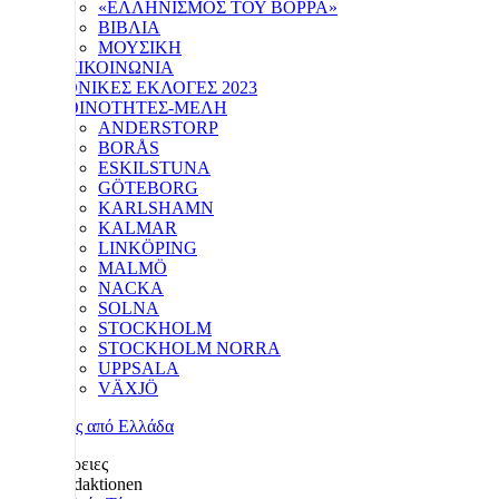
«ΕΛΛΗΝΙΣΜΟΣ ΤΟΥ ΒΟΡΡΑ»
ΒΙΒΛΙΑ
ΜΟΥΣΙΚΗ
ΕΠΙΚΟΙΝΩΝΙΑ
ΕΘΝΙΚΕΣ ΕΚΛΟΓΕΣ 2023
ΚΟΙΝΟΤΗΤΕΣ-ΜΕΛΗ
ANDERSTORP
BORÅS
ESKILSTUNA
GÖTEBORG
KARLSHAMN
KALMAR
LINKÖPING
MALMÖ
NACKA
SOLNA
STOCKHOLM
STOCKHOLM NORRA
UPPSALA
VÄXJÖ
Λεπτομέρειες
Redaktionen