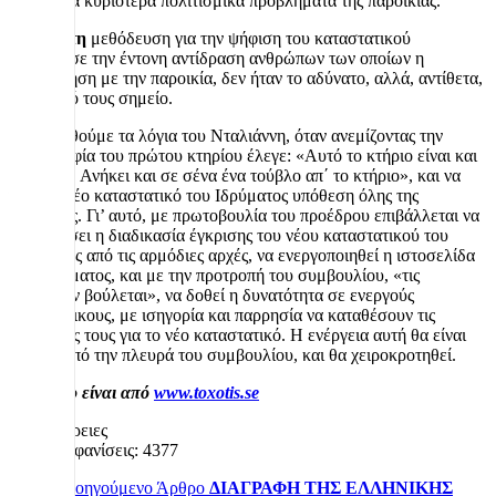
έθεσαν τα κυριότερα πολιτισμικά προβλήματα της παροικίας.
Η
αθέμιτη
μεθόδευση για την ψήφιση του καταστατικού
προκάλεσε την έντονη αντίδραση ανθρώπων των οποίων η
ενασχόληση με την παροικία, δεν ήταν το αδύνατο, αλλά, αντίθετα,
το δυνατό τους σημείο.
Ας θυμηθούμε τα λόγια του Νταλιάννη, όταν ανεμίζοντας την
φωτογραφία του πρώτου κτηρίου έλεγε: «Αυτό το κτήριο είναι και
δικό σου. Ανήκει και σε σένα ένα τούβλο απ΄ το κτήριο», και να
γίνει το νέο καταστατικό του Ιδρύματος υπόθεση όλης της
παροικίας. Γι’ αυτό, με πρωτοβουλία του προέδρου επιβάλλεται να
σταματήσει η διαδικασία έγκρισης του νέου καταστατικού του
Ιδρύματος από τις αρμόδιες αρχές, να ενεργοποιηθεί η ιστοσελίδα
του Ιδρύματος, και με την προτροπή του συμβουλίου, «τις
αγορεύειν βούλεται», να δοθεί η δυνατότητα σε ενεργούς
συμπάροικους, με ισηγορία και παρρησία να καταθέσουν τις
προτάσεις τους για το νέο καταστατικό. Η ενέργεια αυτή θα είναι
θεμιτή
από την πλευρά του συμβουλίου, και θα χειροκροτηθεί.
Το άρθρο είναι από
www.toxotis.se
Λεπτομέρειες
Εμφανίσεις: 4377
Προηγούμενο Άρθρο
ΔΙΑΓΡΑΦΗ ΤΗΣ ΕΛΛΗΝΙΚΗΣ