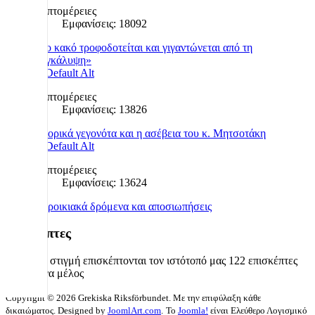
Λεπτομέρειες
Εμφανίσεις: 18092
«Το κακό τροφοδοτείται και γιγαντώνεται από τη
συγκάλυψη»
Λεπτομέρειες
Εμφανίσεις: 13826
Ιστορικά γεγονότα και η ασέβεια του κ. Μητσοτάκη
Λεπτομέρειες
Εμφανίσεις: 13624
Παροικιακά δρόμενα και αποσιωπήσεις
Επισκέπτες
Αυτήν τη στιγμή επισκέπτονται τον ιστότοπό μας 122 επισκέπτες
και κανένα μέλος
Copyright © 2026 Grekiska Riksförbundet. Με την επιφύλαξη κάθε
δικαιώματος. Designed by
JoomlArt.com
.
Το
Joomla!
είναι Ελεύθερο Λογισμικό