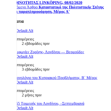
ΚΟΙΝΟΤΗΤΑΣ LINKÖPING, 08/02/2020
Επόμενο Άρθρο
Καταστατικό της Πολιτιστικής Στέγης
και παραπληροφόρηση, Μέρος Α'
Πρόσφατα
Λεπτομέρειες
2 εβδομάδες πριν
Συμφωνίες Ζυρίχης- Λονδίνου — Βερμούδες
Λεπτομέρειες
3 εβδομάδες πριν
Χρονολόγιο του Κυπριακού Προβλήματος. Β΄ Μέρος
Λεπτομέρειες
2 μήνες πριν
1955 Τριμερής του Λονδίνου, –Σεπτεμβριανά