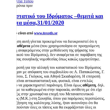
Δελτία Τύπου
6 χρόνια πριν
Καταστατικό του Ιδρύματος –θεμιτά και
αθέμιτα μέσα,31/01/2020
Το άρθρο είναι από
www.toxotis.se
Η ανάρτηση αυτή γίνεται προκειμένου να διευκρινιστεί ότι η
έκφραση
αθέμιτα
μέσα (που χρησιμοποίησα σε προηγούμενη
ανάρτηση αναφερόμενος στην μεθόδευση της ψήφισης του
καταστατικού του Ιδρύματος), δεν αναφέρεται σε παράβαση της
υπάρχουσας σουηδικής νομοθεσίας όπως κακώς ερμηνεύτηκε.
Στην επιτροπή για την αλλαγή του καταστατικού του Ιδρύματος
συμμετείχαν με απόφαση του συμβουλίου οι: Α. Παπακώστας, Γ.
Κωσταντίνου, Σ. Γκόγκος, και Αθηνά Σκιαδαρέση. Η επιτροπή
αυτή δεν είναι αντικαταστατική και, φυσικά, είναι εντελώς
παράλογο να χαρακτηριστεί παράνομη. Είναι όμως
αθέμιτη
, δηλ.
αντίθετη με τα καθιερωμένα στην παροικία, αντίθετη με ότι είχε
γίνει πράξις στην χρυσαφένια εποχή του Μεταναστευτικού
Κινήματος (Μ.Κ.) στη Σουηδία, όπου για παρόμοιες περιπτώσεις,
στην αναζήτηση της καλύτερης λύσης, ήταν αυτονόητο ότι θα
εκπροσωπούνταν όλες οι τάσεις και θα εκφράζονταν όλες οι