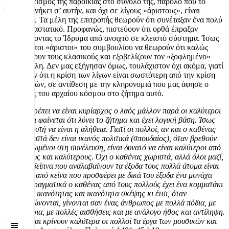
Ο αποκλεισμός της παροικίας στο σύνολό της, παρόλο που το
Ίδρυμα ανήκει σ’ αυτήν, και όχι σε λίγους «άριστους», είναι
αθέμιτος
. Τα μέλη της επιτροπής θεωρούν ότι συνέταξαν ένα πολύ
καλό καταστατικό. Προφανώς, πιστεύουν ότι ορθά έπραξαν
μετατρέποντας το Ίδρυμα από ανοιχτό σε κλειστό σύστημα. Ίσως
οι ελάχιστοι «άριστοι» του συμβουλίου να θεωρούν ότι καλώς
απορρίπτουν τους κλασικούς και εξοβελίζουν τον «ξοφλημένο»
Αριστοτέλη. Δεν μας εξήγησαν όμως, τουλάχιστον όχι ακόμα, γιατί
πιστεύουν ότι η κρίση των λίγων είναι σωστότερη από την κρίση
των πολλών, σε αντίθεση με την κληρονομιά που μας άφησε ο
πάνσοφος του αρχαίου κόσμου στο ζήτημα αυτό.
«Το ότι πρέπει να είναι κυρίαρχος ο λαός μάλλον παρά οι καλύτεροι
αλλά λίγοι φαίνεται ότι λύνει το ζήτημα και έχει λογική βάση. Ίσως
μάλιστα αυτή να είναι η αλήθεια. Γιατί οι πολλοί, αν και ο καθένας
τους χωριστά δεν είναι ικανός πολιτικά (σπουδαίος), όταν βρεθούν
συγκεντρωμένοι στη συνέλευση, είναι δυνατό να είναι καλύτεροι από
τούς λίγους και καλύτερους. Όχι ο καθένας χωριστά, αλλά όλοι μαζί,
όπως τα δείπνα που αναλαβαίνουν τα έξοδα τους πολλά άτομα είναι
καλύτερα από κείνα που προσφέρει με δικά του έξοδα ένα μονάχα
άτομο. Πραγματικά ο καθένας από τους πολλούς έχει ένα κομματάκι
πολιτικής ικανότητας και ικανότητα σκέψης κι έτσι, όταν
συγκεντρώνονται, γίνονται σαν ένας άνθρωπος με πολλά πόδια, με
πολλά χέρια, με πολλές αισθήσεις και με ανάλογο ήθος και αντίληψη.
Γι' αυτό και κρίνουν καλύτερα οι πολλοί τα έργα των μουσικών και
Off
Canvas