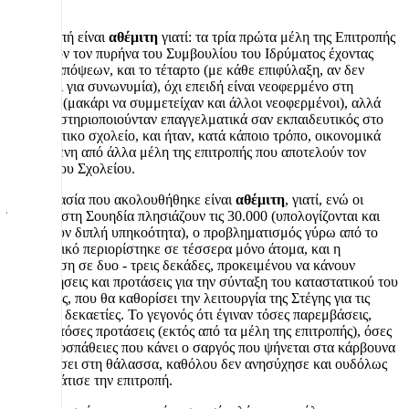
απόψεις.
Η επιτροπή είναι
αθέμιτη
γιατί: τα τρία πρώτα μέλη της Επιτροπής
αποτελούν τον πυρήνα του Συμβουλίου του Ιδρύματος έχοντας
ταύτιση απόψεων, και το τέταρτο (με κάθε επιφύλαξη, αν δεν
πρόκειται για συνωνυμία), όχι επειδή είναι νεοφερμένο στη
Σουηδία, (μακάρι να συμμετείχαν και άλλοι νεοφερμένοι), αλλά
γιατί δραστηριοποιούνταν επαγγελματικά σαν εκπαιδευτικός στο
Σαββατιάτικο σχολείο, και ήταν, κατά κάποιο τρόπο, οικονομικά
εξαρτώμενη από άλλα μέλη της επιτροπής που αποτελούν τον
πυρήνα του Σχολείου.
Η διαδικασία που ακολουθήθηκε είναι
αθέμιτη
, γιατί, ενώ οι
Έλληνες στη Σουηδία πλησιάζουν τις 30.000 (υπολογίζονται και
όσοι έχουν διπλή υπηκοότητα), ο προβληματισμός γύρω από το
καταστατικό περιορίστηκε σε τέσσερα μόνο άτομα, και η
ενημέρωση σε δυο - τρεις δεκάδες, προκειμένου να κάνουν
παρατηρήσεις και προτάσεις για την σύνταξη του καταστατικού του
Ιδρύματος, που θα καθορίσει την λειτουργία της Στέγης για τις
επόμενες δεκαετίες. Το γεγονός ότι έγιναν τόσες παρεμβάσεις,
υπήρξαν τόσες προτάσεις (εκτός από τα μέλη της επιτροπής), όσες
και οι προσπάθειες που κάνει ο σαργός που ψήνεται στα κάρβουνα
για να πέσει στη θάλασσα, καθόλου δεν ανησύχησε και ουδόλως
προβλημάτισε την επιτροπή.