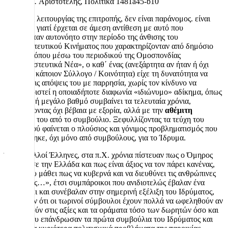
ποιητών».
Αριστοτέλης, Πολιτικά 1481a45-b10
Ο τρόπος λειτουργίας της επιτροπής, δεν είναι παράνομος. είναι
αθέμιτος
γιατί έρχεται σε άμεση αντίθεση με αυτό που
θεωρούνταν αυτονόητο στην περίοδο της άνθισης του
Μεταναστευτικού Κινήματος που χαρακτηρίζονταν από δημόσιο
διάλογο, όπου μέσω του περιοδικού της Ομοσπονδίας
«Μεταναστευτικά Νέα», ο καθ΄ ένας (ανεξάρτητα αν ήταν ή όχι
μέλος σε κάποιον Σύλλογο / Κοινότητα) είχε τη δυνατότητα να
εκθέσει τις απόψεις του με παρρησία, χωρίς τον κίνδυνο να
χαρακτηριστεί η οποιαδήποτε διαφωνία «ιδιώνυμο» αδίκημα, όπως
σε μικρό ή μεγάλο βαθμό συμβαίνει τα τελευταία χρόνια,
κινδυνεύοντας όχι βέβαια με εξορία, αλλά με την
αθέμιτη
διαγραφή του από το συμβούλιο. Ξεφυλλίζοντας τα τεύχη του
περιοδικού φαίνεται ο πλούσιος και γόνιμος προβληματισμός που
αναπτύχτηκε, όχι μόνο από συμβούλους, για το Ίδρυμα.
Όπως πολλοί Έλληνες, στα π.Χ. χρόνια πίστευαν πως ο Όμηρος
«μόρφωσε την Ελλάδα και πως είναι άξιος να τον πάρει κανένας,
για να του μάθει πως να κυβερνά και να διευθύνει τις ανθρώπινες
υποθέσεις…», έτσι συμπάροικοι που ανιδιοτελώς έβαλαν ένα
πετραδάκι και συνέβαλαν στην σημερινή εξέλιξη του Ιδρύματος,
πιστεύουν ότι οι τωρινοί σύμβουλοι έχουν πολλά να ωφεληθούν αν
στοχαστούν στις αξίες και τα οράματα τόσο των δωρητών όσο και
αυτών που επάνδρωσαν τα πρώτα συμβούλια του Ιδρύματος και