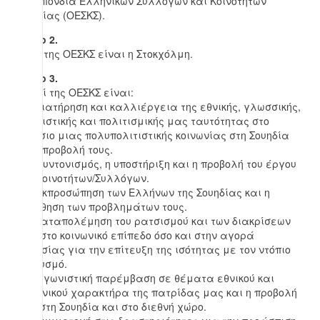
Ομοσπονδία Ελληνικών Συλλόγων και Κοινοτήτων
Σουηδίας (ΟΕΣΚΣ).
Άρθρο 2.
Έδρα της ΟΕΣΚΣ είναι η Στοκχόλμη.
Άρθρο 3.
Σκοποί της ΟΕΣΚΣ είναι:
1. Η διατήρηση και καλλιέργεια της εθνικής, γλωσσικής,
πολιτιστικής και πολιτισμικής μας ταυτότητας στo
πλαίσιο μιας πολυπολιτιστικής κοινωνίας στη Σουηδία
και η προβολή τους.
2. Ο συντονισμός, η υποστήριξη και η προβολή του έργου
των Κοινοτήτων/Συλλόγων.
3. Η εκπροσώπηση των Ελλήνων της Σουηδίας και η
προώθηση των προβλημάτων τους.
4. Η καταπολέμηση του ρατσισμού και των διακρίσεων
τόσο στο κοινωνικό επίπεδο όσο και στην αγορά
εργασίας για την επίτευξη της ισότητας με τον ντόπιο
πληθυσμό.
5. Η αγωνιστική παρέμβαση σε θέματα εθνικού και
κοινωνικού χαρακτήρα της πατρίδας μας και η προβολή
τους στη Σουηδία και στο διεθνή χώρο.