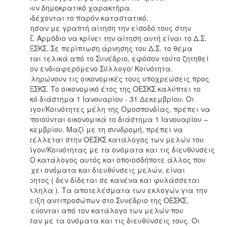
2. Έχουν δημοκρατικό χαρακτήρα.
3. Αποδέχονται το παρόν καταστατικό.
4. Ζήτησαν με γραπτή αίτηση την είσοδό τους στην
ΟΕΣΚΣ. Αρμόδιο να κρίνει την αίτηση αυτή είναι το Δ.Σ.
της ΟΕΣΚΣ. Σε περίπτωση άρνησης του Δ.Σ. το θέμα
κρίνεται τελικά από το Συνέδριο, εφόσον τούτο ζητηθεί
από τον ενδιαφερόμενο Σύλλογο/ Κοινότητα.
5. Εκπληρώνουν τις οικονομικές τους υποχρεώσεις προς
την ΟΕΣΚΣ. Το οικονομικό έτος της ΟΕΣΚΣ καλύπτει το
χρονικό διάστημα 1 Ιανουαρίου - 31 Δεκεμβρίου. Οι
Σύλλογοι/Κοινότητες μέλη της Ομοσπονδίας, πρέπει να
τακτοποιούνται οικονομικά το διάστημα 1 Ιανουαρίου –
15 Δεκεμβρίου. Μαζί με τη συνδρομή, πρέπει να
αποστέλλεται στην ΟΕΣΚΣ κατάλογος των μελών του
Συλλόγου/Κοινότητας με τα ονόματα και τις διευθύνσεις
τους. Ο κατάλογος αυτός και οποιοσδήποτε άλλος που
περιέχει ονόματα και διευθύνσεις μελών, είναι
απόρρητος ( δεν δίδεται σε κανένα και φυλάσσεται
κατάλληλα ). Τα αποτελέσματα των εκλογών για την
ανάδειξη αντιπροσώπων στο Συνέδριο της ΟΕΣΚΣ,
συνοδεύονται από τον κατάλογο των μελών που
ψήφισαν με τα ονόματα και τις διευθύνσεις τους. Οι