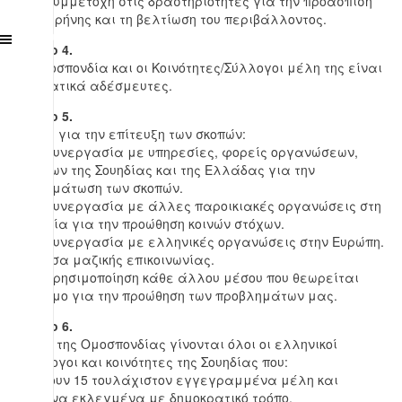
6. Η συμμετοχή στις δραστηριότητες για την προάσπιση
της ειρήνης και τη βελτίωση του περιβάλλοντος.
Off Canvas
Άρθρο 4.
Η Ομοσπονδία και οι Κοινότητες/Σύλλογοι μέλη της είναι
κομματικά αδέσμευτες.
Άρθρο 5.
Μέσα για την επίτευξη των σκοπών:
1. Η συνεργασία με υπηρεσίες, φορείς οργανώσεων,
ατόμων της Σουηδίας και της Ελλάδας για την
πραγμάτωση των σκοπών.
2. Η συνεργασία με άλλες παροικιακές οργανώσεις στη
Σουηδία για την προώθηση κοινών στόχων.
3. Η συνεργασία με ελληνικές οργανώσεις στην Ευρώπη.
4. Μέσα μαζικής επικοινωνίας.
5. Η χρησιμοποίηση κάθε άλλου μέσου που θεωρείται
σκόπιμο για την προώθηση των προβλημάτων μας.
Άρθρο 6.
Μέλη της Ομοσπονδίας γίνονται όλοι οι ελληνικοί
σύλλογοι και κοινότητες της Σουηδίας που:
1. Έχουν 15 τουλάχιστον εγγεγραμμένα μέλη και
όργανα εκλεγμένα με δημοκρατικό τρόπο.