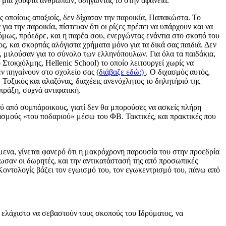
σε μια χούφτα ανθρώπων, οδηγώντας το στην αφάνεια.
ς οποίους απαξιοίς, δεν δίχασαν την παροικία, Παπακώστα. Το
για την παροικία, πίστευαν ότι οι ρίζες πρέπει να υπάρχουν και να
 όμως, πρόεδρε, και η παρέα σου, ενεργώντας ενάντια στο σκοπό του
, και σκορπάς αλόγιστα χρήματα μόνο για τα δικά σας παιδιά. Δεν
, μιλούσαν για το σύνολο των ελληνόπουλων. Για όλα τα παιδάκια,
 Στοκχόλμης, Hellenic School) το οποίο λειτουργεί χωρίς να
δεν πηγαίνουν στο σχολείο σας
(διάβαζε εδώ:)
. Ο διχασμός αυτός,
 Τοξικός και αλαζόνας, διαχέεις ανενόχλητος το δηλητήριό της
πράξη, συχνά αντιφατική.
ύ από συμπάροικους, γιατί δεν θα μπορούσες να ασκείς πλήρη
ασμούς «του ποδαριού» μέσω του ΦΒ. Τακτικές, και πρακτικές που
μενα, γίνεται φανερό ότι η μακρόχρονη παρουσία του στην προεδρία
φωσαν οι δωρητές, και την αντικατάστασή της από προσωπικές
Κοντολογίς βάζει τον εγωισμό του, τον εγωκεντρισμό του, πάνω από
ο ελάχιστο να σεβαστούν τους σκοπούς του Ιδρύματος, να