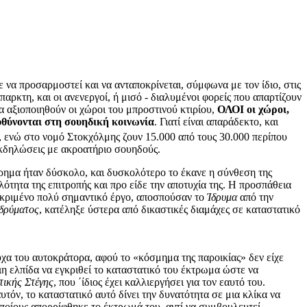
ε να προσαρμοστεί και να ανταποκρίνεται, σύμφωνα με τον ίδιο, στις
αρκτη, και οι ανενεργοί, ή μισό - διαλυμένοι φορείς που απαρτίζουν
να αξιοποιηθούν οι χώροι του μπροστινού κτιρίου,
ΟΛΟΙ οι χώροι,
υθύνονται στη σουηδική κοινωνία
. Γιατί είναι απαράδεκτο, και
, ενώ στο νομό Στοκχόλμης ζουν 15.000 από τους 30.000 περίπου
εκδηλώσεις με ακροατήριο σουηδούς.
ρημα ήταν δύσκολο, και δυσκολότερο το έκανε η σύνθεση της
ότητα της επιτροπής και προ είδε την αποτυχία της. Η προσπάθεια
εκριμένο πολύ σημαντικό έργο, αποσπούσαν το
Ίδρυμα
από την
Ιδρύματος
, κατέληξε ύστερα από δικαστικές διαμάχες σε καταστατικό
χα του αυτοκράτορα, αφού το «κόσμημα της παροικίας» δεν είχε
αιη ελπίδα να εγκριθεί το καταστατικό του έκτρωμα ώστε να
τικής Στέγης
, που ΄ίδιος έχει καλλιεργήσει για τον εαυτό του.
τόν, το καταστατικό αυτό δίνει την δυνατότητα σε μια κλίκα να
 οποίους απορρίφθηκε το έκτρωμά του, αντί να συμβουλευτεί