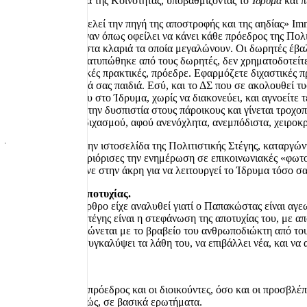
Ίδρυμα
θεραπαινίδα της Κοινότητας, υποβαθμίζοντας το
Ίδρυμα
και π
«Η αχαριστία αποτελεί την πηγή της αποστροφής και της αηδίας» I
αντίθετο. Την ένωναν όπως οφείλει να κάνει κάθε πρόεδρος της Πολιτ
δίνουν νέα τροφή στα κλαριά τα οποία μεγαλώνουν. Οι δωρητές έβ
Ιδρύματος όπως διατυπώθηκε από τους δωρητές, δεν χρηματοδοτείτε 
υποκινείτε διχαστικές πρακτικές, πρόεδρε. Εφαρμόζετε διχαστικές 
όχι μόνο για τα δικά σας παιδιά. Εσύ, και το ΔΣ που σε ακολουθεί 
απλώνει το χέρι του στο Ίδρυμα, χωρίς να διακονεύει, και αγνοείτε
αλλά κ.α., αυξάνει την δυσπιστία στους πάροικους και γίνεται τροχ
διχόνοιας και του διχασμού, αφού ανενόχλητα, ανεμπόδιστα, χειροκρ
Έκανες ανενεργή την ιστοσελίδα της Πολιτιστικής Στέγης, καταργώ
λογοκρισία, και περιόρισες την ενημέρωση σε επικοινωνιακές «φωτ
θα πρέπει να μπούνε στην άκρη για να λειτουργεί το Ίδρυμα τόσο σα
Το στέφανο της αποτυχίας.
Σε προηγούμενο άρθρο είχε αναλυθεί γιατί ο Παπακώστας είναι αγε
της Πολιτιστικής Στέγης είναι η στεφάνωση της αποτυχίας του, με 
επιδιώξεις. Στεφανώνεται με το βραβείο του ανθρωποδιώκτη από το
το Ίδρυμα για να συγκαλύψει τα λάθη του, να επιβάλλει νέα, και ν
Διαφάνεια.
Τόσο ο σημερινός πρόεδρος και οι διοικούντες, όσο και οι προσβλέπ
απαντήσουν γραπτώς, σε βασικά ερωτήματα.