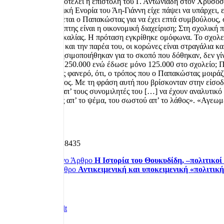
Εξαίρεση αποτελεί η επιστολή του Γ. Αντωνιάδη στον Χρυσόσ
Η θρησκευτική Ενορία του Άη-Γιάννη είχε πάψει να υπάρχει,
εκμεταλλεύεται ο Παπακώστας για να έχει επτά συμβούλους, στ
Πόσο καθρέπτης είναι η οικονομική διαχείριση; Στη σχολική 
έξοδα διδασκαλίας. Η πρόταση εγκρίθηκε ομόφωνα. Το σχολείο
Παπακώστα και την παρέα του, οι κορώνες είναι στραγάλια και
χρήματα χρησιμοποιήθηκαν για το σκοπό που δόθηκαν, δεν γίν
εγκρίθηκαν, 250.000 ενώ έδωσε μόνο 125.000 στο σχολείο; Πο
Γίνεται όμως φανερό, ότι, ο τρόπος που ο Παπακώστας μοιράζε
Αγεωμέτρητος. Με τη φράση αυτή που βρίσκονταν στην είσο
«απαιτείται απ’ τους συνομιλητές του […] να έχουν αναλυτικ
της αλήθειας απ’ το ψέμα, του σωστού απ’ το λάθος». «Αγεωμέτ
'
Λεπτομέρειες
Εμφανίσεις: 8435
Προηγούμενο Άρθρο
Η Ιστορία του Θουκυδίδη, –πολιτικοί
Επόμενο Άρθρο
Αντικειμενική και υποκειμενική «πολιτική
Πρόσφατα