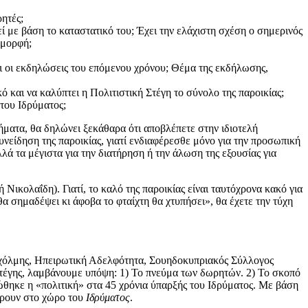
ητές;
εί με βάση το καταστατικό του; Έχει την ελάχιστη σχέση ο σημερινός
 μορφή;
ται οι εκδηλώσεις του επόμενου χρόνου; Θέμα της εκδήλωσης,
κό και να καλύπτει η Πολιτιστική Στέγη το σύνολο της παροικίας;
 του Ιδρύματος;
ματα, θα δηλώνει ξεκάθαρα ότι αποβλέπετε στην ιδιοτελή
είδηση της παροικίας, γιατί ενδιαφέρεσθε μόνο για την προσωπική
λλά τα μέγιστα για την διατήρηση ή την άλωση της εξουσίας για
ικολαΐδη). Γιατί, το καλό της παροικίας είναι ταυτόχρονα κακό για
θα σημαδέψει κι άφοβα το φταίχτη θα χτυπήσει», θα έχετε την τύχη
κχόλμης, Ηπειρωτική Αδελφότητα, Σουηδοκυπριακός Σύλλογος
Στέγης, λαμβάνουμε υπόψη: 1) Το πνεύμα των δωρητών. 2) Το σκοπό
θηκε η «πολιτική» στα 45 χρόνια ύπαρξής του Ιδρύματος. Με βάση
δρουν στο χώρο του
Ιδρύματος
.