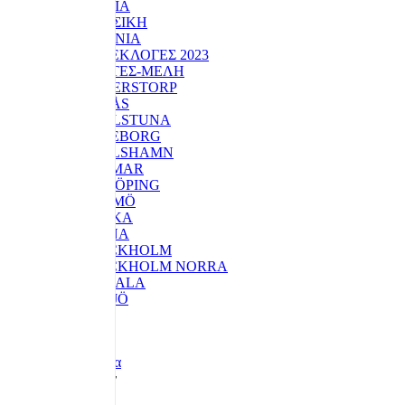
ΒΙΒΛΙΑ
ΜΟΥΣΙΚΗ
ΕΠΙΚΟΙΝΩΝΙΑ
ΕΘΝΙΚΕΣ ΕΚΛΟΓΕΣ 2023
ΚΟΙΝΟΤΗΤΕΣ-ΜΕΛΗ
ANDERSTORP
BORÅS
ESKILSTUNA
GÖTEBORG
KARLSHAMN
KALMAR
LINKÖPING
MALMÖ
NACKA
SOLNA
STOCKHOLM
STOCKHOLM NORRA
UPPSALA
VÄXJÖ
Λεπτομέρειες
Redaktionen
Επικαιρότητα
1 χρόνο πριν