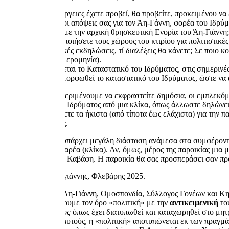
Σε ποιες ενέργειες έχετε προβεί, θα προβείτε, προκειμένου 
Ποιες είναι οι απόψεις σας για τον Άη-Γάννη, φορέα του Ιδρύ
Άη-Γιάννης με την αρχική θρησκευτική Ενορία του Άη-Γιάννη;
Θα χρησιμοποιήσετε τους χώρους του κτιρίου για πολιτιστικές
Τί πολιτιστικές εκδηλώσεις, τί διαλέξεις θα κάνετε; Σε ποι
ομιλητής, ημερομηνία).
Ανταποκρίνεται το Καταστατικό του Ιδρύματος, στις σημερινές 
Πως θα διαμορφωθεί το καταστατικό του Ιδρύματος, ώστε να α
Είναι αφέλεια να περιμένουμε να εκφραστείτε δημόσια, οι εμπλεκό
εκμετάλλευση του Ιδρύματος από μια κλίκα, όπως άλλωστε δηλώνει 
σας προβολή. Κάνετε τα ήκιστα (από τίποτα έως ελάχιστα) για την π
ιδιοτελείς σκοπούς.
Είναι φανερό, ότι υπάρχει μεγάλη διάσταση ανάμεσα στα συμφέροντα
την οποιαδήποτε παρέα (κλίκα). Αν, όμως, μέρος της παροικίας μια 
του Οροφέρνη του Καβάφη. Η παροικία θα σας προσπεράσει σαν πρ
Παναγιώτης Καλογιάννης, Φλεβάρης 2025.
Ενορία του Άη-Γιάννη, Ομοσπονδία, Σύλλογος Γονέων και Κ
Όταν εκλάβουμε τον όρο «πολιτική» με την
αντικειμενική
το
του
Ιδρύματος
όπως έχει διατυπωθεί και καταχωρηθεί στο μη
τους όρους αυτούς, η «πολιτική» αποτυπώνεται εκ των πραγμ