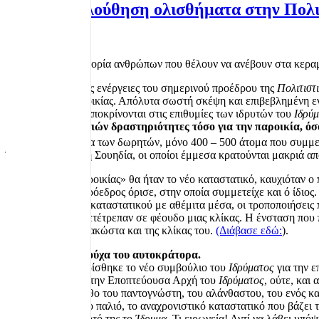
Κατ’ εξακολούθηση ολισθήματα στην Πολι
Υπάρχει μια κατηγορία ανθρώπων που θέλουν να ανέβουν στα κεραμί
Μια από τις πρώτες ενέργειες του σημερινού προέδρου της
Πολιτιστ
συνθήκες της παροικίας. Απόλυτα σωστή σκέψη και επιβεβλημένη ενέρ
το
Ίδρυμα
δεν ανταποκρίνονται στις επιθυμίες των ιδρυτών του
Ιδρύ
για διαφόρων λογιών δραστηριότητες τόσο για την παροικία, όσ
ενάντια στο πνεύμα των δωρητών, μόνο 400 – 500 άτομα που συμμ
Έλληνες σε όλη τη Σουηδία, οι οποίοι έμμεσα κρατούνται μακριά α
«Κόσμημα της παροικίας» θα ήταν το νέο καταστατικό, καυχιόταν 
επιτροπής που ο πρόεδρος όρισε, στην οποία συμμετείχε και ό ίδιος
τροποποίησης του καταστατικού με αθέμιτα μέσα, οι τροποποιήσεις
παροικία, και το μετέτρεπαν σε φέουδο μιας κλίκας. Η ένσταση π
Βατερλώ του Παπακώστα και της κλίκας του.
(Διάβασε εδώ:
).
Τα μπαλωμένα ρούχα του αυτοκράτορα.
Στις 14/12/2024 ορίσθηκε το νέο συμβούλιο του
Ιδρύματος
για την ε
εγκριθεί ούτε από την Εποπτεύουσα Αρχή του
Ιδρύματος
, ούτε, και
διατηρήσει τον μύθο του παντογνώστη, του αλάνθαστου, του ενός κα
Εμφανίστηκε με το παλιό, το αναχρονιστικό καταστατικό που βάζει
ελέγχει για τον εαυτό της το
Ίδρυμα
. Τι ειρωνεία! Αντί να λάβει υπ