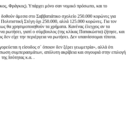
ος, Φράγκος). Υπάρχει μόνο σαν νομικό πρόσωπο, και το
α δοθούν άμεσα στο Σαββατιάτικο σχολείο 250.000 κορώνες για
Πολιτιστική Στέγη όχι 250.000, αλλά 125.000 κορώνες. Για τον
 πως θα χρησιμοποιηθούν τα χρήματα. Κανένας έλεγχος αν τα
να ρωτήσει, γιατί ο σύμβουλος (της κλίκας Παπακώστα) ζήτησε, και
δεν είχε την περιέργεια να ρωτήσει. Δεν υπαινίσσομαι τίποτα.
γορεύεται η είσοδος σ΄ όποιον δεν ξέρει γεωμετρία», αλλά ότι
τύπωση συμπερασμάτων, απόλυτη ακρίβεια και σιγουριά στην επιλογή
της Ισότητας κ.α. .