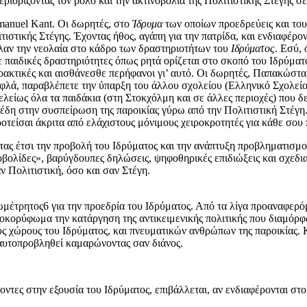
εριορίζοντας τον ρόλο και την ακτινοβολία της Πολιτιστικής Στέγης 
mmanuel Kant. Οι δωρητές, στο
Ίδρυμα
των οποίων προεδρεύεις και του
ιστικής Στέγης. Έχοντας ήθος, αγάπη για την πατρίδα, και ενδιαφέρον 
αλαν την νεολαία στο κάδρο των δραστηριοτήτων του
Ιδρύματος
. Εσύ,
παιδικές δραστηριότητες όπως ρητά ορίζεται στο σκοπό του Ιδρύματος
πρακτικές και αισθάνεσθε περήφανοι γι’ αυτό. Οι δωρητές, Παπακώστα
τυφλά, παραβλέπετε την ύπαρξη του άλλου σχολείου (Ελληνικό Σχολείο
 τελείως όλα τα παιδάκια (στη Στοκχόλμη και σε άλλες περιοχές) που 
οπέδη στην συσπείρωση της παροικίας γύρω από την Πολιτιστική Στέγη.
οτείσαι άκριτα από ελάχιστους μόνιμους χειροκροτητές για κάθε σου 
ντας έτσι την προβολή του Ιδρύματος και την ανάπτυξη προβληματισμο
οβολίδες», βαρύγδουπες δηλώσεις, ψηφοθηρικές επιδιώξεις και σχεδι
ν Πολιτιστική, όσο και σαν Στέγη.
ωμέτρητος6 για την προεδρία του Ιδρύματος. Από τα λίγα προαναφερό
αποκορύφωμα την κατάργηση της αντικειμενικής πολιτικής που διαμόρ
υς χώρους του Ιδρύματος, και πνευματικών ανθρώπων της παροικίας. 
α αυτοπροβληθεί καμαρώνοντας σαν διάνος.
οντες στην εξουσία του Ιδρύματος, επιβάλλεται, αν ενδιαφέρονται στ