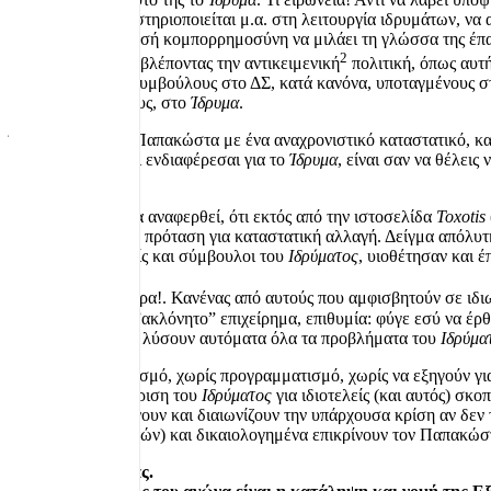
δικηγόρο που δραστηριοποιείται μ.α. στη λειτουργία ιδρυμάτων, να
συνεχίζει με περισσή κομπορρημοσύνη να μιλάει τη γλώσσα της έπαρ
2
διαλαλούσε. Παραβλέποντας την αντικειμενική
πολιτική, όπως αυτ
φρόντισε να έχει συμβούλους στο ΔΣ, κατά κανόνα, υποταγμένους στη
απεσταλμένους τους, στο
Ίδρυμα
.
Όταν λειτουργείς Παπακώστα με ένα αναχρονιστικό καταστατικό, και 
ταυτόχρονα λες ότι ενδιαφέρεσαι για το
Ίδρυμα
, είναι σαν να θέλεις
ανατολή.
Είναι σημαντικό να αναφερθεί, ότι εκτός από την ιστοσελίδα
Toxotis
παρατήρηση, ή μια πρόταση για καταστατική αλλαγή. Δείγμα απόλυτ
«χαρταετό». Φορείς και σύμβουλοι του
Ιδρύματος
, υιοθέτησαν και 
Και ακόμα χειρότερα!. Κανένας από αυτούς που αμφισβητούν σε ιδι
”ατράνταχτο” και ”ακλόνητο” επιχείρημα, επιθυμία: φύγε εσύ να έρ
μια μόνο φορά, θα λύσουν αυτόματα όλα τα προβλήματα του
Ιδρύμα
Χωρίς προβληματισμό, χωρίς προγραμματισμό, χωρίς να εξηγούν γι
του, και την διαχείριση του
Ιδρύματος
για ιδιοτελείς (και αυτός) σκο
αντίθετα επιδεινώνουν και διαιωνίζουν την υπάρχουσα κρίση αν δεν
πνεύμα των δωρητών) και δικαιολογημένα επικρίνουν τον Παπακώστ
Νομή της εξουσίας.