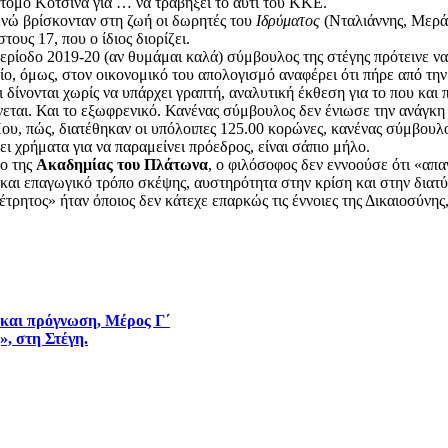
τομο Κοτσίνα για … να τραβήξει το αυτί του ΚΚΕ.
 ενώ βρίσκονταν στη ζωή οι δωρητές του
Ιδρύματος
(Νταλιάννης, Μεράκ
ους 17, που ο ίδιος διορίζει.
περίοδο 2019-20 (αν θυμάμαι καλά) σύμβουλος της στέγης πρότεινε ν
, όμως, στον οικονομικό του απολογισμό αναφέρει ότι πήρε από την 
 δίνονται χωρίς να υπάρχει γραπτή, αναλυτική έκθεση για το που και
εται. Και το εξωφρενικό. Κανένας σύμβουλος δεν ένιωσε την ανάγκη 
υ, πώς, διατέθηκαν οι υπόλοιπες 125.00 κορώνες, κανένας σύμβουλος 
ι χρήματα για να παραμείνει πρόεδρος, είναι σάπιο μήλο.
δο της
Ακαδημίας του Πλάτωνα
, ο φιλόσοφος δεν εννοούσε ότι «απα
ό και επαγωγικό τρόπο σκέψης, αυστηρότητα στην κρίση και στην δια
ρητος» ήταν όποιος δεν κάτεχε επαρκώς τις έννοιες της Δικαιοσύνης, 
 και πρόγνωση, Μέρος Γ΄
», στη Στέγη.