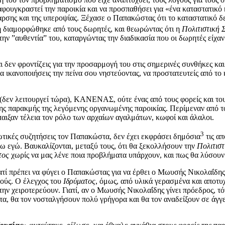
 αφουγκραστεί την παροικία και να προσπαθήσει για «ένα καταστατικ
σης και της υπεροψίας. Ξέχασε ο Παπακώστας ότι το καταστατικό δεν
ή διαμορφώθηκε από τους δωρητές, και θεωρώντας ότι η
Πολιτιστική 
ν ”αυθεντία” του, καταργώντας την διαδικασία που οι δωρητές είχαν κ
δεν φροντίζεις για την προσαρμογή του στις σημερινές συνθήκες και α
 να ικανοποιήσεις την πείνα σου νηστεύοντας, να προστατευτείς από το
(δεν λειτουργεί τώρα), ΚΑΝΕΝΑΣ, ούτε ένας από τους φορείς και τ
ης παρακμής της λεγόμενης οργανωμένης παροικίας. Περίμεναν από τ
έπαιξαν τέλεια τον ρόλο των αρχαίων αγαλμάτων, κωφοί και άλαλοι.
3
ωτικές συζητήσεις τον Παπακώστα, δεν έχει εκφράσει δημόσια
τις απ
θω εγώ. Βαυκαλίζονται, μεταξύ τους, ότι θα ξεκολλήσουν την
Πολιτιστ
τος
χωρίς να μας λένε ποια προβλήματα υπάρχουν, και πως θα λύσουν
ατί πρέπει να φύγει ο Παπακώστας για να έρθει ο Μωυσής Νικολαΐδη
πούς. Ο έλεγχος του
Ιδρύματος
, όμως, από υλικά γερασμένα και αποτυ
 την χειροτερεύουν. Γιατί, αν ο Μωυσής Νικολαΐδης γίνει πρόεδρος, 
α, θα τον νοσταλγήσουν πολύ γρήγορα και θα τον αναδείξουν σε άγγ