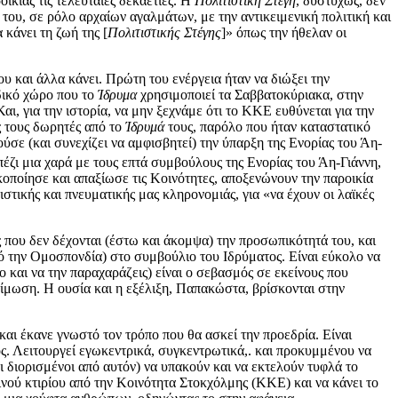
ικίας τις τελευταίες δεκαετίες. Η
Πολιτιστική Στέγη
, δυστυχώς, δεν
του, σε ρόλο αρχαίων αγαλμάτων, με την αντικειμενική πολιτική και
 κάνει τη ζωή της [
Πολιτιστικής Στέγης
]» όπως την ήθελαν οι
ου και άλλα κάνει. Πρώτη του ενέργεια ήταν να διώξει την
αδικό χώρο που το
Ίδρυμα
χρησιμοποιεί τα Σαββατοκύριακα, στην
ι, για την ιστορία, να μην ξεχνάμε ότι το ΚΚΕ ευθύνεται για την
ς τους δωρητές από το
Ίδρυμά
τους, παρόλο που ήταν καταστατικό
ύσε (και συνεχίζει να αμφισβητεί) την ύπαρξη της Ενορίας του Άη-
έζι μια χαρά με τους επτά συμβούλους της Ενορίας του Άη-Γιάννη,
κοποίησε και απαξίωσε τις Κοινότητες, αποξενώνουν την παροικία
ιστικής και πνευματικής μας κληρονομιάς, για «να έχουν οι λαϊκές
που δεν δέχονται (έστω και άκομψα) την προσωπικότητά του, και
ό την Ομοσπονδία) στο συμβούλιο του Ιδρύματος. Είναι εύκολο να
ο και να την παραχαράζεις) είναι ο σεβασμός σε εκείνους που
φίμωση. Η ουσία και η εξέλιξη, Παπακώστα, βρίσκονται στην
και έκανε γνωστό τον τρόπο που θα ασκεί την προεδρία. Είναι
ς. Λειτουργεί εγωκεντρικά, συγκεντρωτικά,. και προκυμμένου να
ι διορισμένοι από αυτόν) να υπακούν και να εκτελούν τυφλά το
ού κτιρίου από την Κοινότητα Στοκχόλμης (ΚΚΕ) και να κάνει το