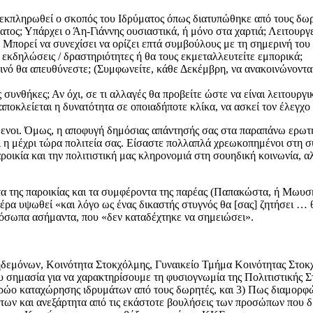
να εκπληρωθεί ο σκοπός του Ιδρύματος όπως διατυπώθηκε από τους δωρ
ματος; Υπάρχει ο Άη-Γιάννης ουσιαστικά, ή μόνο στα χαρτιά; Λειτουργ
 Μπορεί να συνεχίσει να ορίζει επτά συμβούλους με τη σημερινή του
 εκδηλώσεις / δραστηριότητες ή θα τους εκμεταλλευτείτε εμπορικά;
ο κοινό θα απευθύνεστε; (Συμφωνείτε, κάθε Δεκέμβρη, να ανακοινώνον
συνθήκες; Αν όχι, σε τι αλλαγές θα προβείτε ώστε να είναι λειτουργι
ποκλείεται η δυνατότητα σε οποιαδήποτε κλίκα, να ασκεί τον έλεγχο
μενοι. Όμως, η αποφυγή δημόσιας απάντησής σας στα παραπάνω ερωτή
η μέχρι τώρα πολιτεία σας. Είσαστε πολλαπλά χρεωκοπημένοι στη συν
αροικία και την πολιτιστική μας κληρονομιά στη σουηδική κοινωνία, α
 της παροικίας και τα συμφέροντα της παρέας (Παπακώστα, ή Μωυσή Ν
μέρα υψωθεί «και λόγο ως ένας δικαστής στυγνός θα [σας] ζητήσει … 
όσωπα ασήμαντα, που «δεν καταδέχτηκε να σημειώσει».
ηδεμόνων, Κοινότητα Στοκχόλμης, Γυναικείο Τμήμα Κοινότητας Στο
υ σημασία για να χαρακτηρίσουμε τη φυσιογνωμία της Πολιτιστικής 
τρώο καταχώρησης ιδρυμάτων από τους δωρητές, και 3) Πως διαμορφώ
άτων και ανεξάρτητα από τις εκάστοτε βουλήσεις των προσώπων που 