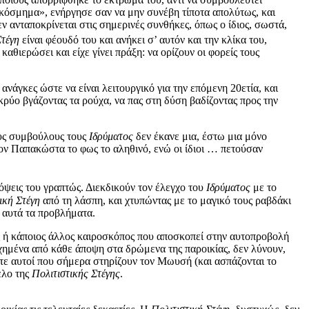
ό κόσμημα», ενήργησε σαν να μην συνέβη τίποτα απολύτως, και
 ανταποκρίνεται στις σημερινές συνθήκες, όπως ο ίδιος, σωστά,
Στέγη
είναι φέουδό του και ανήκει σ’ αυτόν και την κλίκα του,
αθιερώσει και είχε γίνει πράξη: να ορίζουν οι φορείς τους
νάγκες ώστε να είναι λειτουργικό για την επόμενη 20ετία, και
 κρύο βγάζοντας τα ρούχα, να πας στη δύση βαδίζοντας προς την
ους συμβούλους τους
Ιδρύματος
δεν έκανε μια, έστω μια μόνο
ον Παπακώστα το φως το αληθινό, ενώ οι ίδιοι … πετούσαν
όψεις του γραπτώς. Διεκδικούν τον έλεγχο του
Ιδρύματος
με το
ική Στέγη
από τη λάσπη, και χτυπώντας με το μαγικό τους ραβδάκι
 αυτά τα προβλήματα.
ς ή κάποιος άλλος καιροσκόπος που αποσκοπεί στην αυτοπροβολή
χημένα από κάθε άποψη στα δρώμενα της παροικίας, δεν λύνουν,
τότε αυτοί που σήμερα στηρίζουν τον Μωυσή (και ασπάζονται το
ελο της
Πολιτιστικής Στέγης
.