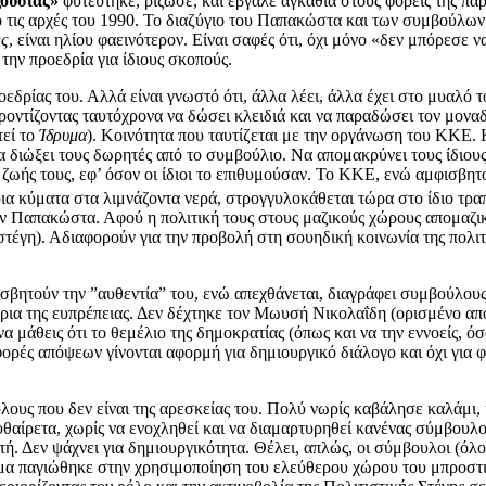
ξουσίας»
φυτεύτηκε, ρίζωσε, και έβγαλε αγκάθια στους φορείς της παρο
ό τις αρχές του 1990. Το διαζύγιο του Παπακώστα και των συμβούλων 
ης
, είναι ηλίου φαεινότερον. Είναι σαφές ότι, όχι μόνο «δεν μπόρεσε να
 την προεδρία για ίδιους σκοπούς.
εδρίας του. Αλλά είναι γνωστό ότι, άλλα λέει, άλλα έχει στο μυαλό τ
 φροντίζοντας ταυτόχρονα να δώσει κλειδιά και να παραδώσει τον μον
τεί το
Ίδρυμα
). Κοινότητα που ταυτίζεται με την οργάνωση του ΚΚΕ. Κα
να διώξει τους δωρητές από το συμβούλιο. Να απομακρύνει τους ίδιου
 ζωής τους, εφ’ όσον οι ίδιοι το επιθυμούσαν. Το ΚΚΕ, ενώ αμφισβητο
α κύματα στα λιμνάζοντα νερά, στρογγυλοκάθεται τώρα στο ίδιο τραπ
τον Παπακώστα. Αφού η πολιτική τους στους μαζικούς χώρους απομαζι
 στέγη). Αδιαφορούν για την προβολή στη σουηδική κοινωνία της πολιτ
βητούν την ”αυθεντία” του, ενώ απεχθάνεται, διαγράφει συμβούλους 
όρια της ευπρέπειας. Δεν δέχτηκε τον Μωυσή Νικολαΐδη (ορισμένο απ
 μάθεις ότι το θεμέλιο της δημοκρατίας (όπως και να την εννοείς, όσ
ορές απόψεων γίνονται αφορμή για δημιουργικό διάλογο και όχι για 
λους που δεν είναι της αρεσκείας του. Πολύ νωρίς καβάλησε καλάμι, 
θαίρετα, χωρίς να ενοχληθεί και να διαμαρτυρηθεί κανένας σύμβουλο
τή. Δεν ψάχνει για δημιουργικότητα. Θέλει, απλώς, οι σύμβουλοι (όλο
α παγιώθηκε στην χρησιμοποίηση του ελεύθερου χώρου του μπροστιν