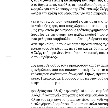
Το δόγμα,
«Σκοπός του αγώνα είναι η κατάληψη και νομή της Ε
έμεινε ανέπαφη από το δόγμα αυτό, παρόλες τις προειδοποιήσεις απ
την επιθυμία των δωρητών για την λειτουργία της
Πολιτιστικής Στέγ
δωρητές, αλλά διαιωνίζει την κρίση του
Ιδρύματος
για να διατηρήσει
«Ο κάθε φορέας θα έχει τον χώρο του», διακήρυξε στην αρχή της προ
Ομοσπονδία
, η οποία νοίκιαζε χώρο, από τους χώρους του κτιρίου,
Κοινότητα Στοκχόλμης
(την οποία με διάφορους τρόπους χρηματοδο
χρόνια κρίση του
Ιδρύματος
με την ανόητη και ηλίθια επιδίωξή του 
δικαίωμά τους να είναι μέλη του συμβουλίου σε όλη τη διάρκεια της
4
Γιάννη
και προκάλεσε την κρίση με τους δωρητές προκαλώντας άγρι
και σηκώνουν τα χεράκια τους στηρίζοντας με νύχια και με δόντια 
από την
Πολιτιστική Στέγη
(σήμερα δεν είναι ούτε πολιτιστική, ούτε
δυνάμεις τον έλεγχο του
Ιδρύματος
».
Off Canvas
Ο Παπακώστας χαμογελάει σε όσους τον χειροκροτούν και δεν αμφισ
απειλεί με μηνύσεις ανθρώπους που του ασκούν κριτική πάντα στα 
συνεργάζεσαι με εκείνους που σκέφτονται όπως εσύ. Όμως, πρέπει να
σκέφτονται διαφορετικά, Παπακώστα. Πρόοδος υπάρχει όταν οι διαφ
πολυφωνία και όχι στην ομοιομορφία.
Από την αρχή της προεδρίας του, έδειξε την απέχθειά του σε συμβού
απορίας άξιο πως αλλάζει ή καταργεί5 αποφάσεις του συμβουλίου αυ
καλύψει την ανασφάλειά του έχει κάνει σημαία τον τίτλο του καθηγη
άγνωστο, αρχικά, αμφιλεγόμενο όραμά του. Όραμα που πολύ σύντομ