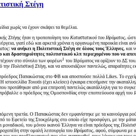
τιστική Στέγη
δια χωρίς να έχουν σκάψει τα θεμέλια.
ικής Στέγης
ήταν η τροποποίηση του
Καταστατικού του Ιδρύματος
, ώστ
γεια, γιατί εδώ και αρκετά χρόνια η οργανωμένη παροικία είναι ανύπ
ματος
:
να ανήκει η Πολιτιστική Στέγη σε όλους τους Έλληνες
, και 
ο και δραστηριότητες πολιτιστικού κλπ περιεχομένου που να απε
1
ετέχουν στο σύνολο των φορέων
του Ιδρύματος να ορίζουν το ΔΣ του
πό την
Πολιτιστική Στέγη
, και να απουσιάζουν παντελώς, απαραίτητες 
ο πρόεδρος Παπακώστας στο ΦΒ και αποσπούσε πολλά Likes. Το εγχεί
. Η ιστοσελίδα
Toxotis
(έχει κλείσει) έγκαιρα επεσήμανε την ακαταλληλ
 που προτάθηκαν από μια επιτροπή παντελώς ακατάλληλη για το συγκ
ου πρόβαλλε ο πρόεδρος της Ομοσπονδίας στην εποπτεύουσα αρχή του
πόμενη τριετία. Ο Παπακώστας δεν εμφανίστηκε με τα καινούργια ρού
 από το Εφετείο της Στοκχόλμης στο οποίο είχε προσφύγει, με την μάτ
ι μοναδικού, του μόνου ικανού Έλληνα να είναι πρόεδρος της
Πολιτισ
 τροχοπέδη στην ομαλή λειτουργία του
Ιδρύματος
, αφού, σύμφωνα με αυ
όψη του τον προβληματισμό που είχε αναπτυχθεί, τους λόγους για τους