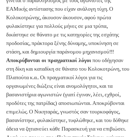
γίνεται ο παραλληλισμός με τους αγωνιστές της
ΕΑΜικής αντίστασης που είχαν ανάλογη τύχη. Ο
Κολοκοτρώνης, άκουσον άκουσον, αφού πρώτα
φυλακίστηκε για πολλούς μήνες σε μια τρύπα,
δικάστηκε σε θάνατο με τις κατηγορίες της εσχάτης
προδοσίας, πράκτορα ξένης δύναμης, υποκίνηση σε
στάση, και δημιουργία παράνομου μηχανισμού!!!
Αποκρύβονται οι πραγματικοί λόγοι
που οδήγησαν
στη δίκη και καταδίκη σε θάνατο του Κολοκοτρώνη, του
Πλαπούτα κ.α.. Οι πραγματικοί λόγοι για τις
οργανωμένες διώξεις είναι ανομολόγητοι, και τα
βασανιστήρια αγωνιστών (γιατί έγιναν, λέει, εχθροί,
προδότες της πατρίδας) αποσιωπώνται. Αποκρύβονται
επιμελώς. Ο Νικηταράς, γνωστός σαν τουρκοφάγος,
βασανίστηκε, φυλακίστηκε, τυφλώθηκε, και του δόθηκε
άδεια να ζητιανεύει κάθε Παρασκευή για να επιβιώσει.