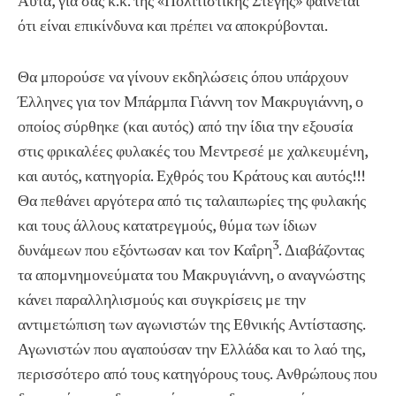
Αυτά, για σας κ.κ. της «Πολιτιστικής Στέγης» φαίνεται
ότι είναι επικίνδυνα και πρέπει να αποκρύβονται.
Θα μπορούσε να γίνουν εκδηλώσεις όπου υπάρχουν
Έλληνες για τον Μπάρμπα Γιάννη τον Μακρυγιάννη, ο
οποίος σύρθηκε (και αυτός) από την ίδια την εξουσία
στις φρικαλέες φυλακές του Μεντρεσέ με χαλκευμένη,
και αυτός, κατηγορία. Εχθρός του Κράτους και αυτός!!!
Θα πεθάνει αργότερα από τις ταλαιπωρίες της φυλακής
και τους άλλους κατατρεγμούς, θύμα των ίδιων
3
δυνάμεων που εξόντωσαν και τον Καΐρη
. Διαβάζοντας
τα απομνημονεύματα του Μακρυγιάννη, ο αναγνώστης
κάνει παραλληλισμούς και συγκρίσεις με την
αντιμετώπιση των αγωνιστών της Εθνικής Αντίστασης.
Αγωνιστών που αγαπούσαν την Ελλάδα και το λαό της,
περισσότερο από τους κατηγόρους τους. Ανθρώπους που