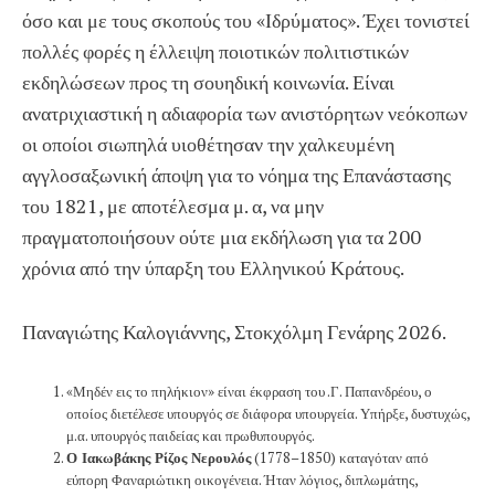
όσο και με τους σκοπούς του «Ιδρύματος». Έχει τονιστεί
πολλές φορές η έλλειψη ποιοτικών πολιτιστικών
εκδηλώσεων προς τη σουηδική κοινωνία. Είναι
ανατριχιαστική η αδιαφορία των ανιστόρητων νεόκοπων
οι οποίοι σιωπηλά υιοθέτησαν την χαλκευμένη
αγγλοσαξωνική άποψη για το νόημα της Επανάστασης
του 1821, με αποτέλεσμα μ. α, να μην
πραγματοποιήσουν ούτε μια εκδήλωση για τα 200
χρόνια από την ύπαρξη του Ελληνικού Κράτους.
Παναγιώτης Καλογιάννης, Στοκχόλμη Γενάρης 2026.
«Μηδέν εις το πηλήκιον» είναι έκφραση του .Γ. Παπανδρέου, ο
οποίος διετέλεσε υπουργός σε διάφορα υπουργεία. Υπήρξε, δυστυχώς,
μ.α. υπουργός παιδείας και πρωθυπουργός.
Ο Ιακωβάκης Ρίζος Νερουλός
(1778–1850) καταγόταν από
εύπορη Φαναριώτικη οικογένεια. Ήταν λόγιος, διπλωμάτης,