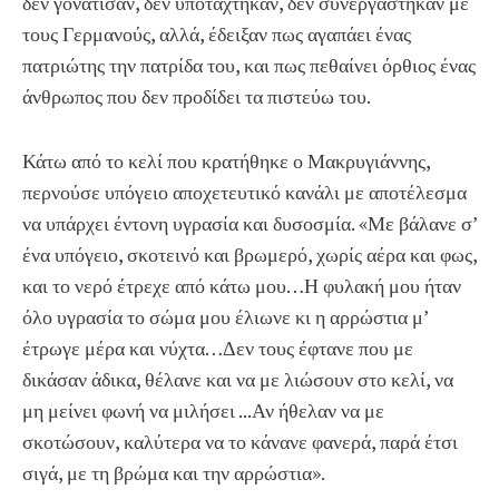
δεν γονάτισαν, δεν υποτάχτηκαν, δεν συνεργάστηκαν με
τους Γερμανούς, αλλά, έδειξαν πως αγαπάει ένας
πατριώτης την πατρίδα του, και πως πεθαίνει όρθιος ένας
άνθρωπος που δεν προδίδει τα πιστεύω του.
Κάτω από το κελί που κρατήθηκε ο Μακρυγιάννης,
περνούσε υπόγειο αποχετευτικό κανάλι με αποτέλεσμα
να υπάρχει έντονη υγρασία και δυσοσμία. «Με βάλανε σ’
ένα υπόγειο, σκοτεινό και βρωμερό, χωρίς αέρα και φως,
και το νερό έτρεχε από κάτω μου…Η φυλακή μου ήταν
όλο υγρασία το σώμα μου έλιωνε κι η αρρώστια μ’
έτρωγε μέρα και νύχτα…Δεν τους έφτανε που με
δικάσαν άδικα, θέλανε και να με λιώσουν στο κελί, να
μη μείνει φωνή να μιλήσει ...Αν ήθελαν να με
σκοτώσουν, καλύτερα να το κάνανε φανερά, παρά έτσι
σιγά, με τη βρώμα και την αρρώστια».