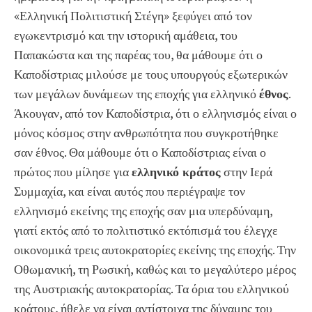
«Ελληνική Πολιτιστική Στέγη» ξεφύγει από τον
εγωκεντρισμό και την ιστορική αμάθεια, του
Παπακώστα και της παρέας του, θα μάθουμε ότι ο
Καποδίστριας μιλούσε με τους υπουργούς εξωτερικών
των μεγάλων δυνάμεων της εποχής για ελληνικό
έθνος
.
Άκουγαν, από τον Καποδίστρια, ότι ο ελληνισμός είναι ο
μόνος κόσμος στην ανθρωπότητα που συγκροτήθηκε
σαν έθνος. Θα μάθουμε ότι ο Καποδίστριας είναι ο
πρώτος που μίλησε για
ελληνικό κράτος
στην Ιερά
Συμμαχία, και είναι αυτός που περιέγραψε τον
ελληνισμό εκείνης της εποχής σαν μια υπερδύναμη,
γιατί εκτός από το πολιτιστικό εκτόπισμά του έλεγχε
οικονομικά τρεις αυτοκρατορίες εκείνης της εποχής. Την
Οθωμανική, τη Ρωσική, καθώς και το μεγαλύτερο μέρος
της Αυστριακής αυτοκρατορίας. Τα όρια του ελληνικού
κράτους, ήθελε να είναι αντίστοιχα της δύναμης του