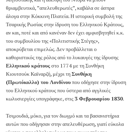
θριαμβευτικά, ”απελευθερωτές”, καβάλα σε άσπρα
άλογα στην Κόκκινη Πλατεία. Η ιστορική συμβολή της
Τσαρικής Ρωσίας στην ίδρυση του Ελληνικού Κράτους,
αν και, ποτέ και από κανέναν δεν έχει αμφισβητηθεί κ.κ.
του συμβουλίου της «Πολιτιστικής Στέγης»,
αποκρύβεται επιμελώς. Δεν προβάλλεται ο
καθοριστικός της ρόλος από το λυκαυγές της ίδρυσης
Ελληνικού κράτους
στο 1774 με τη Συνθήκη
Κιουτσούκ Καϊναρζή, μέχρι τη
Συνθήκη
(Πρωτόκολλο) του Λονδίνου
που οδήγησε στην ίδρυση
του Ελληνικού κράτους που ύστερα από αγγλικές
κωλυσιεργίες υπογράφηκε, στις
3 Φεβρουαρίου 1830
.
Τσιμουδιά, μόκο, για τον διωγμό και τα βασανιστήρια
αυτών που οδήγησαν στην απελευθέρωση, γιατί εύκολα