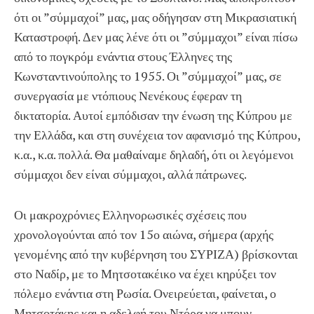
ότι οι ”σύμμαχοί” μας, μας οδήγησαν στη Μικρασιατική
Καταστροφή. Δεν μας λένε ότι οι ”σύμμαχοι” είναι πίσω
από το πογκρόμ ενάντια στους Έλληνες της
Κωνσταντινούπολης το 1955. Οι ”σύμμαχοί” μας, σε
συνεργασία με ντόπιους Νενέκους έφεραν τη
δικτατορία. Αυτοί εμπόδισαν την ένωση της Κύπρου με
την Ελλάδα, και στη συνέχεια τον αφανισμό της Κύπρου,
κ.α., κ.α. πολλά. Θα μαθαίναμε δηλαδή, ότι οι λεγόμενοι
σύμμαχοι δεν είναι σύμμαχοι, αλλά πάτρωνες.
Οι μακροχρόνιες Ελληνορωσικές σχέσεις που
χρονολογούνται από τον 15ο αιώνα, σήμερα (αρχής
γενομένης από την κυβέρνηση του ΣΥΡΙΖΑ) βρίσκονται
στο Ναδίρ, με το Μητσοτακέικο να έχει κηρύξει τον
πόλεμο ενάντια στη Ρωσία. Ονειρεύεται, φαίνεται, ο
Μητσοτάκης και η αδελφή του Ντόρα να μπουν