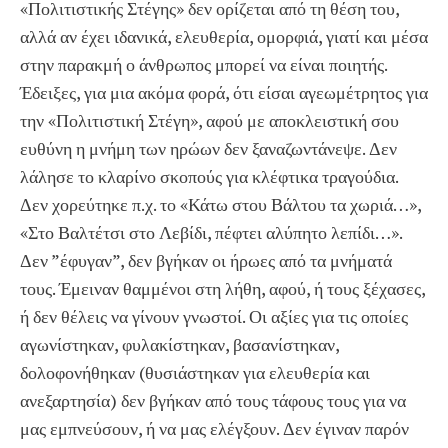
«Πολιτιστικής Στέγης» δεν ορίζεται από τη θέση του,
αλλά αν έχει ιδανικά, ελευθερία, ομορφιά, γιατί και μέσα
στην παρακμή ο άνθρωπος μπορεί να είναι ποιητής.
Έδειξες, για μια ακόμα φορά, ότι είσαι αγεωμέτρητος για
την «Πολιτιστική Στέγη», αφού με αποκλειστική σου
ευθύνη η μνήμη των ηρώων δεν ξαναζωντάνεψε. Δεν
λάλησε το κλαρίνο σκοπούς για κλέφτικα τραγούδια.
Δεν χορεύτηκε π.χ. το «Κάτω στου Βάλτου τα χωριά…»,
«Στο Βαλτέτσι στο Λεβίδι, πέφτει αλύπητο λεπίδι…».
Δεν ”έφυγαν”, δεν βγήκαν οι ήρωες από τα μνήματά
τους. Έμειναν θαμμένοι στη λήθη, αφού, ή τους ξέχασες,
ή δεν θέλεις να γίνουν γνωστοί. Οι αξίες για τις οποίες
αγωνίστηκαν, φυλακίστηκαν, βασανίστηκαν,
δολοφονήθηκαν (θυσιάστηκαν για ελευθερία και
ανεξαρτησία) δεν βγήκαν από τους τάφους τους για να
μας εμπνεύσουν, ή να μας ελέγξουν. Δεν έγιναν παρόν