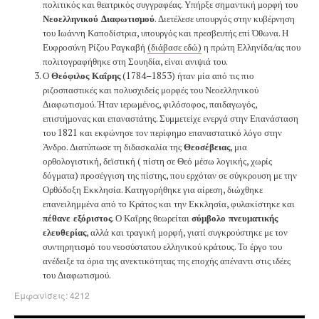
πολιτικός και θεατρικός συγγραφέας. Υπήρξε σημαντική μορφή του
Νεοελληνικού Διαφωτισμού
. Διετέλεσε υπουργός στην κυβέρνηση
του Ιωάννη Καποδίστρια, υπουργός και πρεσβευτής επί Όθωνα. Η
Ευφροσύνη Ρίζου Ραγκαβή
(διάβασε εδώ)
η πρώτη Ελληνίδα/ας που
πολιτογραφήθηκε στη Σουηδία, είναι ανιψιά του.
Ο
Θεόφιλος Καΐρης
(1784–1853) ήταν μία από τις πιο
ριζοσπαστικές και πολυσχιδείς μορφές του Νεοελληνικού
Διαφωτισμού. Ήταν ιερωμένος, φιλόσοφος, παιδαγωγός,
επιστήμονας και επαναστάτης. Συμμετείχε ενεργά στην Επανάσταση
του 1821 και εκφώνησε τον περίφημο επαναστατικό λόγο στην
Άνδρο. Διατύπωσε τη διδασκαλία της
Θεοσέβειας
, μια
ορθολογιστική, δεϊστική ( πίστη σε Θεό μέσω λογικής, χωρίς
δόγματα) προσέγγιση της πίστης, που ερχόταν σε σύγκρουση με την
Ορθόδοξη Εκκλησία. Κατηγορήθηκε για αίρεση, διώχθηκε
επανειλημμένα από το Κράτος και την Εκκλησία, φυλακίστηκε και
πέθανε εξόριστος
. Ο Καΐρης θεωρείται
σύμβολο πνευματικής
ελευθερίας
, αλλά και τραγική μορφή, γιατί συγκρούστηκε με τον
συντηρητισμό του νεοσύστατου ελληνικού κράτους. Το έργο του
ανέδειξε τα όρια της ανεκτικότητας της εποχής απέναντι στις ιδέες
του Διαφωτισμού.
Εμφανίσεις: 4212