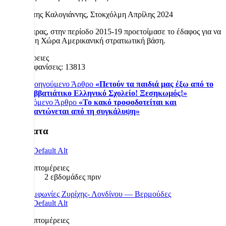
Παναγιώτης Καλογιάννης, Στοκχόλμη Απρίλης 2024
1. Ο Τσίπρας, στην περίοδο 2015-19 προετοίμασε το έδαφος για να
γίνει όλη η Χώρα Αμερικανική στρατιωτική βάση.
Λεπτομέρειες
Εμφανίσεις: 13813
Προηγούμενο Άρθρο
«Πετούν τα παιδιά μας έξω από το
Σαββατιάτικο Ελληνικό Σχολείο! Ξεσηκωμός!»
Επόμενο Άρθρο
«Το κακό τροφοδοτείται και
γιγαντώνεται από τη συγκάλυψη»
Πρόσφατα
Λεπτομέρειες
2 εβδομάδες πριν
Συμφωνίες Ζυρίχης- Λονδίνου — Βερμούδες
Λεπτομέρειες