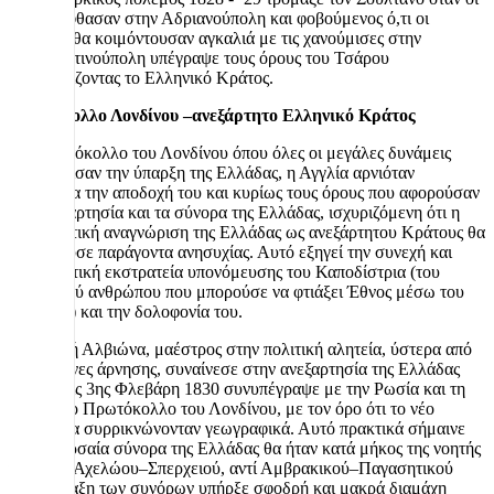
Ρώσοι έφθασαν στην Αδριανούπολη και φοβούμενος ό,τι οι
Κοζάκοι θα κοιμόντουσαν αγκαλιά με τις χανούμισες στην
Κωνσταντινούπολη υπέγραψε τους όρους του Τσάρου
αναγνωρίζοντας το Ελληνικό Κράτος.
Πρωτόκολλο Λονδίνου –ανεξάρτητο Ελληνικό Κράτος
Στο πρωτόκολλο του Λονδίνου όπου όλες οι μεγάλες δυνάμεις
αναγνώρισαν την ύπαρξη της Ελλάδας, η Αγγλία αρνιόταν
λυσσαλέα την αποδοχή του και κυρίως τους όρους που αφορούσαν
την ανεξαρτησία και τα σύνορα της Ελλάδας, ισχυριζόμενη ότι η
διπλωματική αναγνώριση της Ελλάδας ως ανεξάρτητου Κράτους θα
αποτελούσε παράγοντα ανησυχίας. Αυτό εξηγεί την συνεχή και
συστηματική εκστρατεία υπονόμευσης του Καποδίστρια (του
μοναδικού ανθρώπου που μπορούσε να φτιάξει Έθνος μέσω του
Κράτους) και την δολοφονία του.
Η πονηρή Αλβιώνα, μαέστρος στην πολιτική αλητεία, ύστερα από
πέντε μήνες άρνησης, συναίνεσε στην ανεξαρτησία της Ελλάδας
οπότε στις 3ης Φλεβάρη 1830 συνυπέγραψε με την Ρωσία και τη
Γαλλία το Πρωτόκολλο του Λονδίνου, με τον όρο ότι το νέο
κράτος θα συρρικνώνονταν γεωγραφικά. Αυτό πρακτικά σήμαινε
ότι τα χερσαία σύνορα της Ελλάδας θα ήταν κατά μήκος της νοητής
γραμμής Αχελώου–Σπερχειού, αντί Αμβρακικού–Παγασητικού
(Στη χάραξη των συνόρων υπήρξε σφοδρή και μακρά διαμάχη