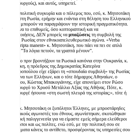
Πρωθυπουργούς), και αυτός, υπηρετεί.
Η διεθνοπολιτική συγκυρία και ο πόλεμος που, εσύ, κ. Μητσοτάκη
κήρυξες στη Ρωσία, ερήμην και ενάντια στη θέληση του Ελληνικού
λαού δεν μπορούν να παραγράψουν την ιστορική πραγματικότητα.
Όσο και να το επιθυμείς, όσο κοπτοραπτική και να
χρησιμοποιήσεις, ΔΕΝ μπορείς να
μπαζώσεις
τη συμβολή της
Τσαρικής Ρωσίας στον εθνικοαπελευθερωτικό αγώνα. «Verba
volant, scripta manent» κ. Μητσοτάκη, που πάει να πει σε απλά
ελληνικά ”Τα λόγια πετούν, τα γραπτά μένουν”.
Ένα χρόνο πριν βροντήξουν τα Ρωσικά κανόνια στην Ουκρανία, κ.
Μητσοτάκη, η πρόεδρος της Δημοκρατίας Κατερίνα
Σακελλαροπούλου είχε εξάρει τη «σπουδαία συμβολή» της Ρωσίας
στον αγώνα των Ελλήνων, και ο τότε δήμαρχος Αθηναίων, ο
ανιψιός σου, Κώστας Μπακογιάννης, είχε απονείμει στον Ρώσο
Πρωθυπουργό το Χρυσό Μετάλλιο Αξίας της Αθήνας. Πότε, κ.
Πρωθυπουργέ ήσουνα «στη σωστή πλευρά της ιστορίας;», τότε ή
τώρα;
Το 1821 κ. Μητσοτάκη οι ξυπόλητοι Έλληνες, με μπροστάρηδες
τους ηρωικούς αγωνιστές του έθνους, αγωνίστηκαν, σκοτώθηκαν
στην εθνική παλιγγενεσία για να είμαστε εμείς σήμερα ελεύθεροι
ως άνθρωποι και ως πολίτες. ενώ εσύ, με την πολιτική σου σε
εθνικά θέματα κάνεις το αντίθετο, προσφέροντας τις υπηρεσίες σου