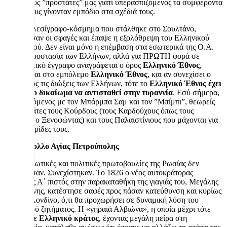
από ξένους ”προστάτες” μας γιατί υπερασπιζόμενος τα συμφέροντα
του Έθνους γίνονταν εμπόδιο στα σχέδιά τους.
Με το τελεσίγραφο-κόσμημα που στάλθηκε στο Σουλτάνο,
σταμάτησαν οι σφαγές και έπαψε η εξολόθρεψη του Ελληνικού
πληθυσμού. Δεν είναι μόνο η επέμβαση στα εσωτερικά της Ο.Α.
για την προστασία των Ελλήνων, αλλά για ΠΡΩΤΗ φορά σε
διπλωματικό έγγραφο αναγράφεται ο όρος
Ελληνικό Έθνος
,
αναφέρεται στο εμπόλεμο
Ελληνικό Έθνος
, και αν συνεχίσει ο
Σουλτάνος τις διώξεις των Ελλήνων, τότε το
Ελληνικό Έθνος έχει
το νόμιμο δικαίωμα να αντισταθεί στην τυραννία
. Εσύ σήμερα,
συντασσόμενος με τον Μπάρμπα Σαμ και τον ”Μπίμπι”, θεωρείς
τρομοκράτες τους Κούρδους (τους Καρδούχους όπως τους
αναφέρει ο Ξενοφώντας) και τους Παλαιστίνιους που μάχονται για
τα τις πατρίδες τους.
Πρωτόκολλο Αγίας Πετρούπολης
Οι στρατιωτικές και πολιτικές πρωτοβουλίες της Ρωσίας δεν
σταμάτησαν. Συνεχίστηκαν. Το 1826 ο νέος αυτοκράτορας
Νικόλαος Α΄ πιστός στην παρακαταθήκη της γιαγιάς του, Μεγάλης
Αικατερίνης, κατέστησε σαφές προς πάσαν κατεύθυνση και κυρίως
προς το Λονδίνο, ό,τι θα προχωρήσει σε δυναμική λύση του
Ελληνικού ζητήματος. Η «γηραιά Αλβιώνα», η οποία μέχρι τότε
δεν ήθελε Ελληνικό κράτος
, έχοντας μεγάλη πείρα στη