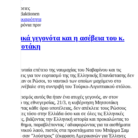
Λεπτομέρειες
Redaktionen
Επικαιρότητα
2 χρόνια πριν
Ιστορικά γεγονότα και η ασέβεια του κ.
Μητσοτάκη
Στην τελευταία επέτειο της ναυμαχίας του Ναβαρίνου και τις
εκδηλώσεις για τον εορτασμό της της Ελληνικής Επανάστασης δεν
καλέστηκαν οι Ρώσοι, το ναυτικό των οποίων μαχόμενο στο
κέντρο συνέβαλε στη συντριβή του Τούρκο-Αιγυπτιακού στόλου.
Ο αποκλεισμός αυτός θα ήταν ένα ατυχές γεγονός, αν στον
εορτασμό της εθνεγερσίας, 21/3, η κυβέρνηση Μητσοτάκη
ξεπερνώντας κάθε όριο υποτέλειας, δεν απέκλειε τους Ρώσους
διπλωμάτες τόσο στην Ελλάδα όσο και σε όλες τις Ελληνικές
Πρεσβείες, βιάζοντας την Ελληνική ιστορία και προκαλώντας το
κοινό αίσθημα, παραβλέποντας / αδιαφορώντας για τα αισθήματα
του Ελληνικού λαού, πιστός στα προστάγματα του Μπάρμα Σαμ
τον οποίο σαν ”λούστρος” (έκφραση Αμερικανών για Έλληνες