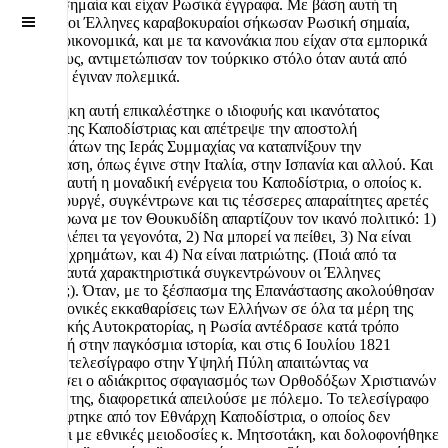
Ρωσική σημαία και είχαν Ρωσικά έγγραφα. Με βάση αυτή τη
Off
Συνθήκη οι Έλληνες καραβοκυραίοι σήκωσαν Ρωσική σημαία,
Canvas
άνθισαν οικονομικά, και με τα κανονάκια που είχαν στα εμπορικά
καϊκια τους, αντιμετώπισαν τον τούρκικο στόλο όταν αυτά από
εμπορικά έγιναν πολεμικά.
Τη συνθήκη αυτή επικαλέστηκε ο ιδιοφυής και ικανότατος
διπλωμάτης Καποδίστριας και απέτρεψε την αποστολή
στρατευμάτων της Ιεράς Συμμαχίας να καταπνίξουν την
Επανάσταση, όπως έγινε στην Ιταλία, στην Ισπανία και αλλού. Και
δεν ήταν αυτή η μοναδική ενέργεια του Καποδίστρια, ο οποίος κ.
Πρωθυπουργέ, συγκέντρωνε και τις τέσσερες απαραίτητες αρετές
που σύμφωνα με τον Θουκυδίδη απαρτίζουν τον ικανό πολιτικό: 1)
Να προβλέπει τα γεγονότα, 2) Να μπορεί να πείθει, 3) Να είναι
υπεράνω χρημάτων, και 4) Να είναι πατριώτης. (Ποιά από τα
τέσσερα αυτά χαρακτηριστικά συγκεντρώνουν οι Έλληνες
πολιτικοί;). Όταν, με το ξέσπασμα της Επανάστασης ακολούθησαν
οι γενοκτονικές εκκαθαρίσεις των Ελλήνων σε όλα τα μέρη της
Οθωμανικής Αυτοκρατορίας, η Ρωσία αντέδρασε κατά τρόπο
καινοφανή στην παγκόσμια ιστορία, και στις 6 Ιουλίου 1821
επέδωσε τελεσίγραφο στην Υψηλή Πύλη απαιτώντας να
σταματήσει ο αδιάκριτος σφαγιασμός των Ορθοδόξων Χριστιανών
υπηκόων της, διαφορετικά απειλούσε με πόλεμο. Το τελεσίγραφο
αυτό γράφτηκε από τον Εθνάρχη Καποδίστρια, ο οποίος δεν
βαρύνεται με εθνικές μειοδοσίες κ. Μητσοτάκη, και δολοφονήθηκε