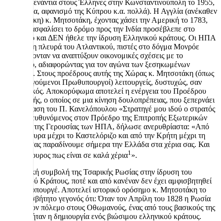
πογκρόμ ενάντια στους Έλληνες στην Κωνσταντινούπολη το 1955,
δικτατορία, αφανισμό της Κύπρου κ.α. πολλά). Η Αγγλία (ανέκαθεν
φιλότουρκη) κ. Μητσοτάκη, έχοντας χάσει την Αμερική το 1783,
για να διασφαλίσει το δρόμο προς την Ινδία προσέβλεπε στο
Σουλτάνο και ΔΕΝ ήθελε την ίδρυση Ελληνικού κράτους. Οι ΗΠΑ
στην άλλη πλευρά του Ατλαντικού, πιστές στο δόγμα Μονρόε
ενδιαφέρονταν να αναπτύξουν οικονομικές σχέσεις με το
Σουλτάνο, αδιαφορώντας για τον αγώνα των ξεσηκωμένων
Ελλήνων. Στους προέδρους αυτής της Χώρας κ. Μητσοτάκη (όπως
και προηγούμενοι Πρωθυπουργοί) λειτουργείς, δυστυχώς, σαν
υποτακτικός. Αποκορύφωμα αποτελεί η ενέργεια του Προέδρου
της Βουλής, ο οποίος σε μια κίνηση δουλοπρέπειας, που ξεπερνάει
την έκφραση του Π. Κανελόπουλου «Στρατηγέ μου ιδού ο στρατός
σας», απευθυνόμενος στον Πρόεδρο της Επιτροπής Εξωτερικών
Σχέσεων της Γερουσίας των ΗΠΑ, δήλωσε ανερυθρίαστα: «Από
την Κέρκυρα μέχρι το Καστελόριζο και από την Κρήτη μέχρι τη
Θράκη, σας παραδίνουμε σήμερα την Ελλάδα στα χέρια σας. Και
1
είμαι σίγουρος πως είναι σε καλά χέρια
».
Η ιστορική συμβολή της Τσαρικής Ρωσίας στην ίδρυση του
Ελληνικού Κράτους, ποτέ και από κανέναν δεν έχει αμφισβητηθεί
κ. Πρωθυπουργέ. Αποτελεί ιστορικό ορόσημο κ. Μητσοτάκη το
αδιαμφησβήτητο γεγονός ότι: Όταν τον Απρίλη του 1828 η Ρωσία
κήρυξε τον πόλεμο στους Οθωμανούς, ένας από τους βασικούς της
στόχους ήταν η δημιουργία ενός βιώσιμου ελληνικού κράτους.