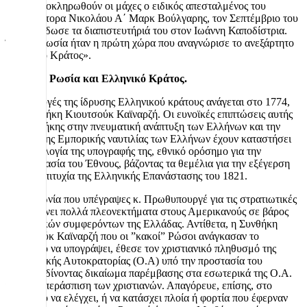
«Πριν ολοκληρωθούν οι μάχες ο ειδικός απεσταλμένος του
Αυτοκράτορα Νικολάου Α΄ Μαρκ Βούλγαρης, τον Σεπτέμβριο του
1828 επέδωσε τα διαπιστευτήριά του στον Ιωάννη Καποδίστρια.
Έτσι, η Ρωσία ήταν η πρώτη χώρα που αναγνώρισε το ανεξάρτητο
Ελληνικό Κράτος».
Τσαρική Ρωσία και Ελληνικό Κράτος.
Το λυκαυγές της ίδρυσης Ελληνικού κράτους ανάγεται στο 1774,
στη Συνθήκη Κιουτσούκ Καϊναρζή. Οι ευνοϊκές επιπτώσεις αυτής
της Συνθήκης στην πνευματική ανάπτυξη των Ελλήνων και την
εξέλιξη της Εμπορικής ναυτιλίας των Ελλήνων έχουν καταστήσει
τη χρονολογία της υπογραφής της, εθνικό ορόσημο για την
προετοιμασία του Έθνους, βάζοντας τα θεμέλια για την εξέγερση
και την επιτυχία της Ελληνικής Επανάστασης του 1821.
Η συμφωνία που υπέγραψες κ. Πρωθυπουργέ για τις στρατιωτικές
βάσεις δίνει πολλά πλεονεκτήματα στους Αμερικανούς σε βάρος
των εθνικών συμφερόντων της Ελλάδας. Αντίθετα, η Συνθήκη
Κιουτσούκ Καϊναρζή που οι ”κακοί” Ρώσοι ανάγκασαν το
Σουλτάνο να υπογράψει, έθεσε τον χριστιανικό πληθυσμό της
Οθωμανικής Αυτοκρατορίας (Ο.Α) υπό την προστασία του
Τσάρου, δίνοντας δικαίωμα παρέμβασης στα εσωτερικά της Ο.Α.
για την υπεράσπιση των χριστιανών. Απαγόρευε, επίσης, στο
Σουλτάνο να ελέγχει, ή να κατάσχει πλοία ή φορτία που έφερναν