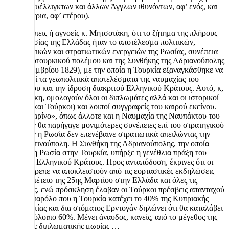
μεταξύ Ουέλλιγκτων και άλλων Άγγλων ιθυνόντων, αφ’ ενός, και
Καποδίστρια, αφ’ ετέρου).
Παραβλέπεις ή αγνοείς κ. Μητσοτάκη, ότι το ζήτημα της πλήρους
ανεξαρτησίας της Ελλάδας ήταν το αποτέλεσμα πολιτικών,
διπλωματικών και στρατιωτικών ενεργειών της Ρωσίας, συνέπεια
του Ρωσοτουρκικού πολέμου και της Συνθήκης της Αδριανούπολης
(14 Σεπτεμβρίου 1829), με την οποία η Τουρκία εξαναγκάσθηκε να
αποδεχθεί τα γεωπολιτικά αποτελέσματα της ναυμαχίας του
Ναυαρίνου και την ίδρυση διακριτού Ελληνικού Κράτους. Αυτό, κ,
Μητσοτάκη, ομολογούν όλοι οι διπλωμάτες αλλά και οι ιστορικοί
(Δυτικοί και Τούρκοι) και λοιποί συγγραφείς του καιρού εκείνου.
Το «Ναυαρίνο», όπως άλλοτε και η Ναυμαχία της Ναυπάκτου του
1571, δεν θα παρήγαγε μονιμότερες συνέπειες επί του στρατηγικού
πεδίου αν η Ρωσία δεν επενέβαινε στρατιωτικά απειλώντας την
Κωνσταντινούπολη. Η Συνθήκη της Αδριανούπολης, την οποία
επέβαλε η Ρωσία στην Τουρκία, υπήρξε η γενέθλια πράξη του
νεότερου Ελληνικού Κράτους. Προς ανταπόδοση, έκρινες ότι οι
Ρώσοι έπρεπε να αποκλειστούν από τις εορταστικές εκδηλώσεις
για την επέτειο της 25ης Μαρτίου στην Ελλάδα και όλες τις
πρεσβείες, ενώ πρόσκληση έλαβαν οι Τούρκοι πρέσβεις απανταχού
της Γης, παρόλο που η Τουρκία κατέχει το 40% της Κυπριακής
Δημοκρατίας και δια στόματος Ερντογάν δηλώνει ότι θα καταλάβει
και το υπόλοιπο 60%. Μένει άναυδος, κανείς, από το μέγεθος της
ελληνικής διπλωματικής μωρίας …