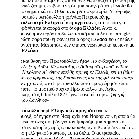
διπλωματία, κατάλαβε αμέσως ότι έπρεπε να αλλάξει τη στάση της
στο Ελληνικό ζήτημα, φοβούμενη ότι μια ασυγκράτητη Ρωσία θα
διέλυε ολοκληρωτικά την Οθωμανική Αυτοκρατορία. Υπέγραψε,
έτσι, το μυστικό πρωτόκολλο της Αγίας Πετρούπολης,
«Πρωτόκολλο περί Ελληνικών πραγμάτων»
, στο οποίο για
πρώτη φορά γίνεται αναφορά στο όνομα
Ελλάδα
. Αυτό κ.
Πρωθυπουργέ ήταν τεράστια διπλωματική και πολιτική επιτυχία.
Είναι η πρώτη φορά που εμφανίζεται ο όρος
Ελλάδα
που δηλώνει
πολιτική οντότητα. Μέχρι τότε δεν υπήρχε γεωγραφική περιοχή με
το όνομα
Ελλάδα
.
Αφετηρία και βάση του Πρωτοκόλλου ήταν
«το ενδιαφέρον, το
οποίον επέδειξε η Αυτού Μεγαλειότης ο Αυτοκράτωρ πασών των
Ρωσσιών Νικόλαος Α΄, όπως επέλθη ειρήνη εν Ελλάδι, επί τη βάσει
των αρχών της θρησκείας, της δικαιοσύνης και της φιλανθρωπίας»
.
Την επόμενη χρονιά, στο Πρωτόκολλο αυτό προσχώρησε και η
Γαλλία, οπότε, το μυστικό αρχικά Πρωτόκολλο της Αγίας
Πετρούπολης, στις 6 Ιούλη 1827 έγινε φανερό στην
«Τριμερή
Συνθήκη του Λονδίνου»
.
Το
«Πρωτόκολλο περί Ελληνικών πραγμάτων»
, κ.
Πρωθυπουργέ, οδήγησε στη Ναυμαχία του Ναυαρίνου, η οποία θα
παρέμενε ένα ατυχές συμβάν για τον Ιμπραήμ, μια σημαντική
ναυμαχία στην ιστορία χωρίς επακόλουθα, αν η Ρωσία δεν επέμενε
στην ίδρυση ελληνικού κράτους με τα όπλα. Ο αστραπιαίος
Ρωσοτουρκικός πόλεμος 1828 - ’29 τρόμαξε τον Σουλτάνο όταν οι