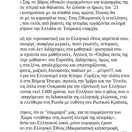
στον Θείο Σαμ σε βάρος εθνικών συμφερόντων και κυριαρχίας της
Ελλάδας σε στεριά και θάλασσα. Αν ζούσαν οι ήρωες του ’21
ποιούς θα κυνηγούσαν με τα σπαθιά τους πρώτα; Ποιούς θα
σημάδευαν με τα καριοφίλια τους; Τους Οθωμανούς ή νεοέλληνες
Νενέκους που εκτός από βιαστές της ιστορίας εργάζονται σκληρά
να μετατρέψουν την Ελλάδα σε Τούρκικη επαρχία;
Με αφορμή την ντροπιαστική για το Ελληνικό έθνος απρέπειά σου,
κ. Πρωθυπουργέ, αναφέρω μερικές, πολύ γνωστές, ιστορικές
αλήθειες που εσύ δεν διδάχτηκες στα μαθητικά / φοιτητικά σου
χρόνια στα σχολεία που μαθήτευσες. Αγνοείς το «Όλβιος όστις της
ιστορίας έσχε μάθησιν» του Ευριπίδη. Διδάχτηκες, όμως, και
αρίστεψες στα ξένα, αποδεχόμενος και υποστηρίζοντας
εθνοκαθάρσεις, μαζικές δολοφονίες παιδιών με …μέτρο!!!, και
αδιαφορία για τον Ελληνισμό στην Κύπρο. Γυρίζεις την πλάτη στον
ελληνισμό στη Βόρεια Ήπειρο, αγνοείς την Ίμβρο και την Τένεδο,
και στέλνεις όπλα στην Ουκρανία για την εξόντωσή των Ελλήνων
που βρίσκονται εκεί 3.000 χρόνια. των Ελλήνων που ο φίλος σου ο
Ζελένσκι απαγόρευσε τη διδασκαλία της ελληνικής γλώσσας, ενώ
διδάσκεται ελεύθερα στη Ρωσία με ευθύνη του Ρωσικού Κράτους.
Δεν διδάχτηκες, ότι οι ”σύμμαχοί” μας, για τα συμφέροντα των
οποίων η Χώρα «στάθηκε στη σωστή πλευρά της ιστορίας»,
ερήμην πάντα του Ελληνικού λαού, μόνο συμφορές έχουν
προκαλέσει στο Ελληνικό Έθνος (Μικρασιατική καταστροφή,